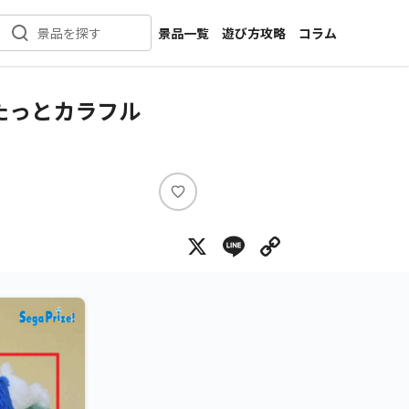
景品一覧
遊び方攻略
コラム
景品を探す
新着景品
インタビュー
カテゴリ一覧
ニュース
くたっとカラフル
作品名一覧
店舗
メーカー一覧
開発
攻略
い
プライズ
い
X
Line
Copy Lin
ね
イベント
キャラ特集