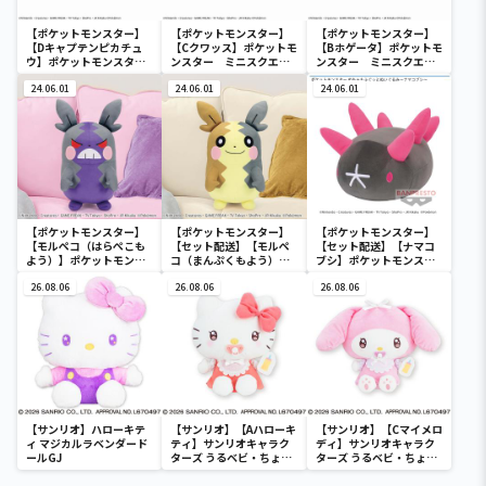
【ポケットモンスター】
【ポケットモンスター】
【ポケットモンスター】
【Dキャプテンピカチュ
【Cクワッス】ポケットモ
【Bホゲータ】ポケットモ
ウ】ポケットモンスタ
ンスター ミニスクエア
ンスター ミニスクエア
ー ミニスクエアポーチ
ポーチ
ポーチ
24.06.01
24.06.01
24.06.01
【ポケットモンスター】
【ポケットモンスター】
【ポケットモンスター】
【モルペコ（はらぺこも
【セット配送】【モルペ
【セット配送】【ナマコ
よう）】ポケットモンス
コ（まんぷくもよう）】
ブシ】ポケットモンスタ
ター めちゃもふぐっとぬ
ポケットモンスター めち
ー めちゃもふぐっとぬい
いぐるみ～モルペコ（は
26.08.06
ゃもふぐっとぬいぐるみ
26.08.06
ぐるみ～ナマコブシ～
26.08.06
らぺこもよう）～
～モルペコ（まんぷくも
よう）～
【サンリオ】ハローキテ
【サンリオ】【Aハローキ
【サンリオ】【Cマイメロ
ィ マジカルラベンダード
ティ】サンリオキャラク
ディ】サンリオキャラク
ールGJ
ターズ うるベビ・ちょい
ターズ うるベビ・ちょい
デカドール
デカドール