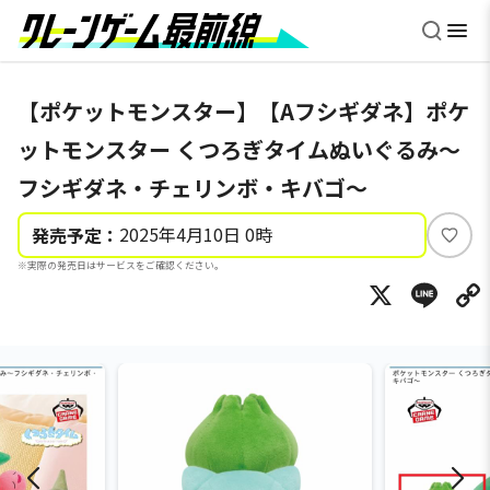
【ポケットモンスター】【Aフシギダネ】ポケ
ットモンスター くつろぎタイムぬいぐるみ～
フシギダネ・チェリンボ・キバゴ～
2025年4月10日 0時
発売予定：
い
※実際の発売日はサービスをご確認ください。
い
X
Li
ね