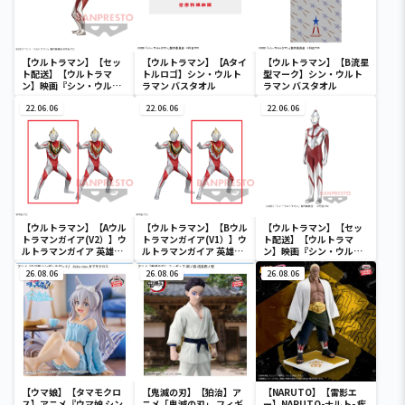
EDITION
【ウルトラマン】【セッ
【ウルトラマン】【Aタイ
【ウルトラマン】【B流星
ト配送】【ウルトラマ
トルロゴ】シン・ウルト
型マーク】シン・ウルト
ン】映画『シン・ウルト
ラマン バスタオル
ラマン バスタオル
ラマン』 英雄勇像 ウルト
ラマン
22.06.06
22.06.06
22.06.06
【ウルトラマン】【Aウル
【ウルトラマン】【Bウル
【ウルトラマン】【セッ
トラマンガイア(V2）】ウ
トラマンガイア(V1）】ウ
ト配送】【ウルトラマ
ルトラマンガイア 英雄勇
ルトラマンガイア 英雄勇
ン】映画『シン・ウルト
像 ウルトラマンガイア
像 ウルトラマンガイア
ラマン』 ソフビスタイル
(V1･V2）
26.08.06
(V1･V2）
26.08.06
ヒーローズ ウルトラマン
26.08.06
【ウマ娘】【タマモクロ
【鬼滅の刃】【狛治】ア
【NARUTO】【雷影エ
ス】アニメ『ウマ娘 シン
ニメ「鬼滅の刃」 フィギ
ー】NARUTO-ナルト- 疾