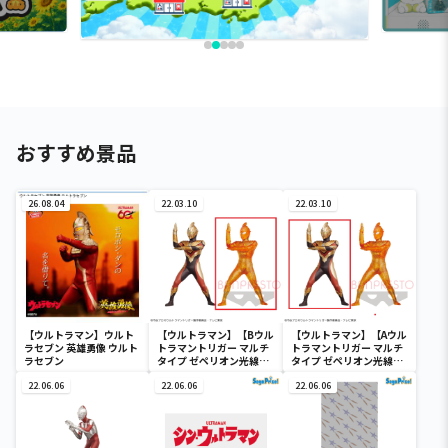
おすすめ景品
26.08.04
22.03.10
22.03.10
【ウルトラマン】ウルト
【ウルトラマン】【Bウル
【ウルトラマン】【Aウル
ラセブン 英雄勇像 ウルト
トラマントリガー マルチ
トラマントリガー マルチ
ラセブン
タイプ ゼペリオン光線
タイプ ゼペリオン光線
ver. SUNSET GLOW
ver. SUNSET GLOW
22.06.06
EDITION クリアラメカラ
22.06.06
EDITION 】ウルトラマン
22.06.06
ー】ウルトラマントリガ
トリガー 英雄勇像 ウルト
ー 英雄勇像 ウルトラマン
ラマントリガー マルチタ
トリガー マルチタイプ
イプ SUNSET GLOW
SUNSET GLOW
EDITION