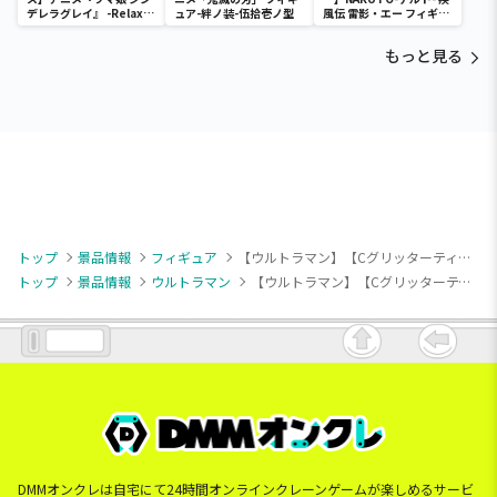
デレラグレイ』 -Relax
ュア-絆ノ装-伍拾壱ノ型
風伝 雷影・エー フィギュ
time-タマモクロス
ア～五影集結…!!～
もっと見る
トップ
景品情報
フィギュア
【ウルトラマン】【Cグリッターティガ】ウルトラマンティガ 英雄勇像 ウルトラマンティガ THE FINAL ODYSSEY公開25周年記念Special
トップ
景品情報
ウルトラマン
【ウルトラマン】【Cグリッターティガ】ウルトラマンティガ 英雄勇像 ウルトラマンティガ THE FINAL ODYSSEY公開25周年記念Special
DMMオンクレは自宅にて24時間オンラインクレーンゲームが楽しめるサービ