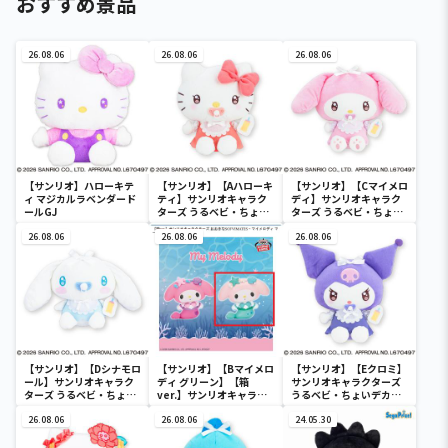
おすすめ景品
26.08.06
26.08.06
26.08.06
【サンリオ】ハローキテ
【サンリオ】【Aハローキ
【サンリオ】【Cマイメロ
ィ マジカルラベンダード
ティ】サンリオキャラク
ディ】サンリオキャラク
ールGJ
ターズ うるベビ・ちょい
ターズ うるベビ・ちょい
デカドール
デカドール
26.08.06
26.08.06
26.08.06
【サンリオ】【Dシナモロ
【サンリオ】【Bマイメロ
【サンリオ】【Eクロミ】
ール】サンリオキャラク
ディ グリーン】【箱
サンリオキャラクターズ
ターズ うるベビ・ちょい
ver.】サンリオキャラク
うるベビ・ちょいデカド
デカドール
ターズ おおきな
ール
26.08.06
SOFVIMATES～マイメロ
26.08.06
24.05.30
ディ マーメイドver. ～