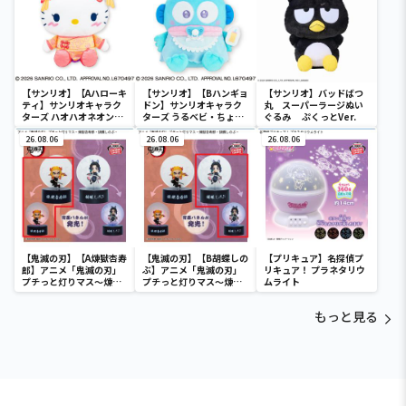
【サンリオ】【Aハローキ
【サンリオ】【Bハンギョ
【サンリオ】バッドばつ
ティ】サンリオキャラク
ドン】サンリオキャラク
丸 スーパーラージぬい
ターズ ハオハオネオンタ
ターズ うるベビ・ちょい
ぐるみ ぷくっとVer.
ウンドールBIGタイプ1
デカドール
26.08.06
26.08.06
26.08.06
【鬼滅の刃】【A煉獄杏寿
【鬼滅の刃】【B胡蝶しの
【プリキュア】名探偵プ
郎】アニメ「鬼滅の刃」
ぶ】アニメ「鬼滅の刃」
リキュア！ プラネタリウ
プチっと灯りマス～煉獄
プチっと灯りマス～煉獄
ムライト
杏寿郎・胡蝶しのぶ～
杏寿郎・胡蝶しのぶ～
もっと見る