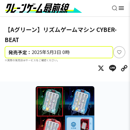
【Aグリーン】リズムゲームマシン CYBER-
BEAT
2025年5月3日 0時
発売予定：
い
※実際の発売日はサービスをご確認ください。
い
X
Li
ね