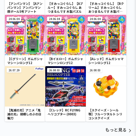
【アンパンマン】【Aアン
【すみっコぐらし】【Aブ
【すみっコぐらし】【Bク
パンマン】アンパンマン
ルー】すみっコぐらし あ
リーム】すみっコぐらし
顔ボール5号アソート
つまるんです 木製パズル
あつまるんです 木製パズ
ル
24.06.04
24.06.04
24.06.04
【Cグリーン】ガムガシャ
【Bイエロー】ガムガシャ
【Aレッド】ガムガシャマ
マシーンロング12
マシーンロング12
シーンロング12
26.07.29
26.08.03
26.08.03
【鬼滅の刃】アニメ「鬼
【Cレッド】RC FLYING
【スクイーズ・シール
滅の刃」 胡蝶しのぶの日
ヘリコプター (0003)
等】フルーツタルト シリ
輪刀
コンスクイーズ
もっと見る