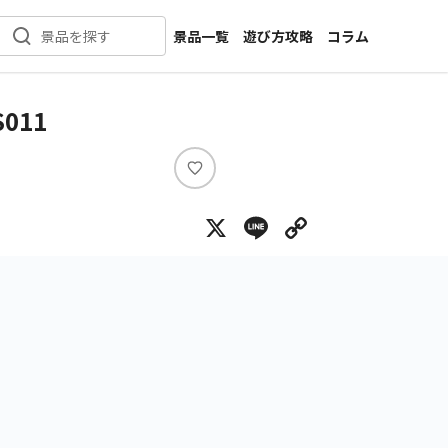
景品一覧
遊び方攻略
コラム
景品を探す
新着景品
インタビュー
カテゴリ一覧
ニュース
011
作品名一覧
店舗
メーカー一覧
開発
い
い
攻略
X
Line
Copy Lin
ね
プライズ
イベント
キャラ特集