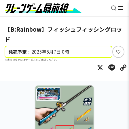
【B:Rainbow】フィッシュフィッシングロッ
ド
2025年5月7日 0時
発売予定：
い
※実際の発売日はサービスをご確認ください。
い
X
Li
ね