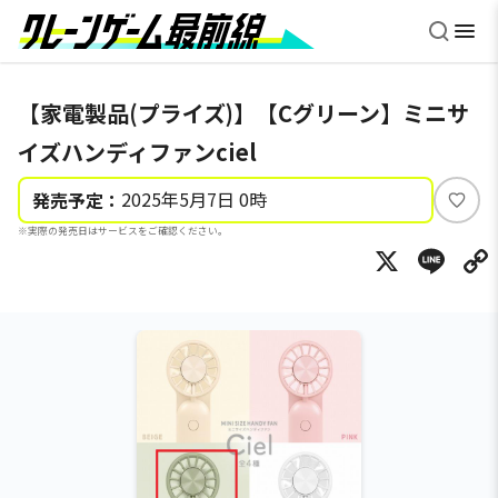
【家電製品(プライズ)】【Cグリーン】ミニサ
イズハンディファンciel
2025年5月7日 0時
発売予定：
い
※実際の発売日はサービスをご確認ください。
い
X
Li
ね