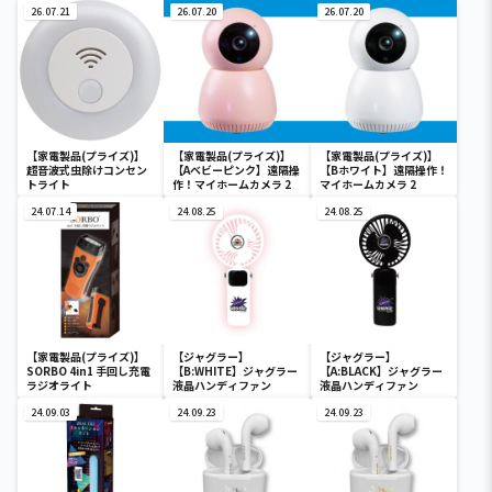
26.07.21
26.07.20
26.07.20
【家電製品(プライズ)】
【家電製品(プライズ)】
【家電製品(プライズ)】
超音波式虫除けコンセン
【Aベビーピンク】遠隔操
【Bホワイト】遠隔操作！
トライト
作！マイホームカメラ 2
マイホームカメラ 2
24.07.14
24.08.25
24.08.25
【家電製品(プライズ)】
【ジャグラー】
【ジャグラー】
SORBO 4in1 手回し充電
【B:WHITE】ジャグラー
【A:BLACK】ジャグラー
ラジオライト
液晶ハンディファン
液晶ハンディファン
24.09.03
24.09.23
24.09.23