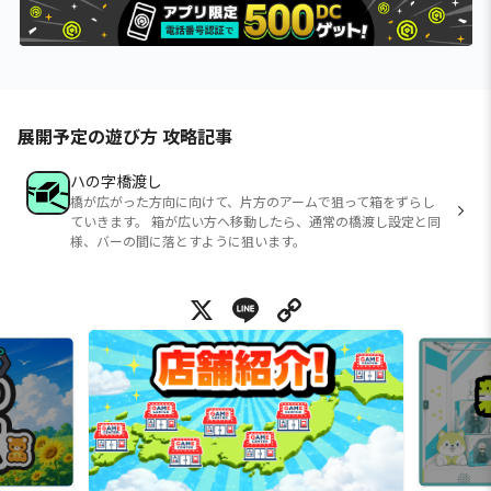
展開予定の遊び方 攻略記事
ハの字橋渡し
橋が広がった方向に向けて、片方のアームで狙って箱をずらし
ていきます。 箱が広い方へ移動したら、通常の橋渡し設定と同
様、バーの間に落とすように狙います。
X
Line
Copy Link