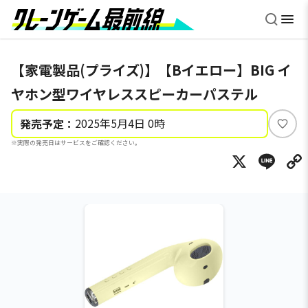
【家電製品(プライズ)】【Bイエロー】BIG イ
ヤホン型ワイヤレススピーカーパステル
2025年5月4日 0時
発売予定：
い
※実際の発売日はサービスをご確認ください。
い
X
Li
ね