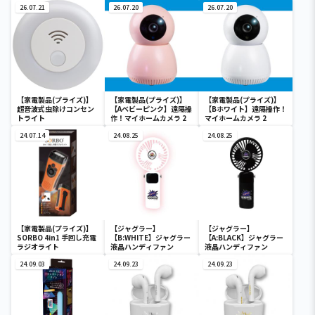
26.07.21
26.07.20
26.07.20
【家電製品(プライズ)】
【家電製品(プライズ)】
【家電製品(プライズ)】
超音波式虫除けコンセン
【Aベビーピンク】遠隔操
【Bホワイト】遠隔操作！
トライト
作！マイホームカメラ 2
マイホームカメラ 2
24.07.14
24.08.25
24.08.25
【家電製品(プライズ)】
【ジャグラー】
【ジャグラー】
SORBO 4in1 手回し充電
【B:WHITE】ジャグラー
【A:BLACK】ジャグラー
ラジオライト
液晶ハンディファン
液晶ハンディファン
24.09.03
24.09.23
24.09.23