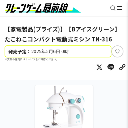
【家電製品(プライズ)】【Bアイスグリーン】
たこねこコンパクト電動式ミシン TN-316
2025年5月6日 0時
発売予定：
い
※実際の発売日はサービスをご確認ください。
い
X
Li
ね