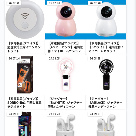
26.07.21
26.07.20
26.07.20
【家電製品(プライズ)】
【家電製品(プライズ)】
【家電製品(プライズ)】
超音波式虫除けコンセン
【Aベビーピンク】遠隔操
【Bホワイト】遠隔操作！
トライト
作！マイホームカメラ 2
マイホームカメラ 2
24.07.14
24.08.25
24.08.25
【家電製品(プライズ)】
【ジャグラー】
【ジャグラー】
SORBO 4in1 手回し充電
【B:WHITE】ジャグラー
【A:BLACK】ジャグラー
ラジオライト
液晶ハンディファン
液晶ハンディファン
24.09.03
24.09.23
24.09.23