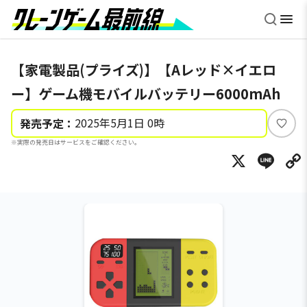
【家電製品(プライズ)】【Aレッド×イエロ
ー】ゲーム機モバイルバッテリー6000mAh
2025年5月1日 0時
発売予定：
い
※実際の発売日はサービスをご確認ください。
い
X
Li
ね