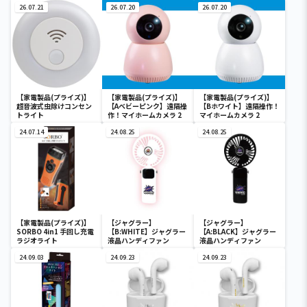
26.07.21
26.07.20
26.07.20
【家電製品(プライズ)】
【家電製品(プライズ)】
【家電製品(プライズ)】
超音波式虫除けコンセン
【Aベビーピンク】遠隔操
【Bホワイト】遠隔操作！
トライト
作！マイホームカメラ 2
マイホームカメラ 2
24.07.14
24.08.25
24.08.25
【家電製品(プライズ)】
【ジャグラー】
【ジャグラー】
SORBO 4in1 手回し充電
【B:WHITE】ジャグラー
【A:BLACK】ジャグラー
ラジオライト
液晶ハンディファン
液晶ハンディファン
24.09.03
24.09.23
24.09.23