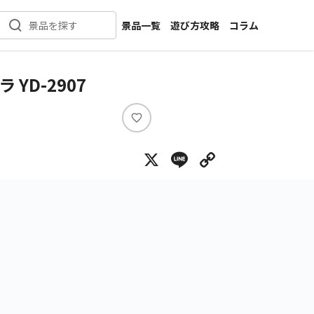
景品一覧
遊び方攻略
コラム
景品を探す
新着景品
インタビュー
カテゴリ一覧
ニュース
YD-2907
作品名一覧
店舗
メーカー一覧
開発
い
い
攻略
X
Line
Copy Lin
ね
プライズ
イベント
キャラ特集