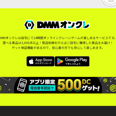
DMMオンクレは自宅にて24時間オンラインクレーンゲームが楽しめるサービスです
遊べる景品は3,000点以上！発送依頼を行えばご自宅に獲得した景品をお届け！
ゲット保証機能があるので、初心者の方でも安心して楽しめます。