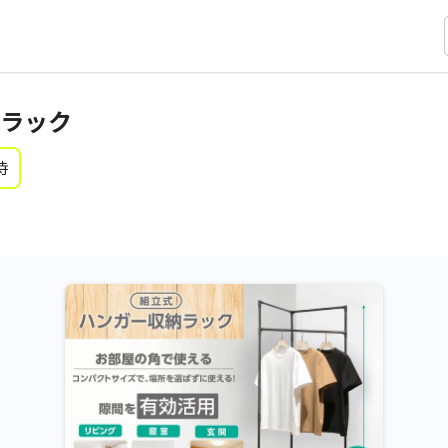
ラック
時