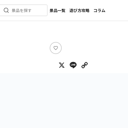
景品一覧
遊び方攻略
コラム
景品を探す
新着景品
インタビュー
カテゴリ一覧
ニュース
作品名一覧
店舗
メーカー一覧
開発
い
い
攻略
X
Line
Copy Lin
ね
プライズ
イベント
キャラ特集