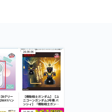
26.08.06
【Bグリー
【機動戦士ガンダム】【ユ
2WAYハン
ニコーンガンダム2号機 バ
ンシィ】『機動戦士ガンダ
ムUC』 胸像センサーライ
ト-ユニコーンガンダム2号
26.08.05