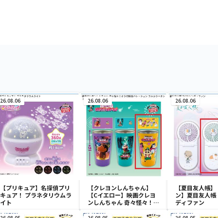
26.08.06
26.08.06
26.08.06
【プリキュア】名探偵プリ
【クレヨンしんちゃん】
【夏目友人帳】
キュア！ プラネタリウムラ
【Cイエロー】映画クレヨ
ン】夏目友人帳 
イト
ンしんちゃん 奇々怪々！オ
ディファン
ラの妖怪バケ～ション フル
カラータンブラー
26.08.05
26.08.05
26.08.05