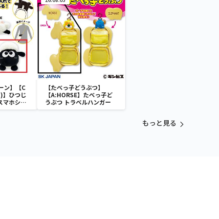
機 バンシィ（デストロイモ
ード）-
ーン】【C
【たべっ子どうぶつ】
)】ひつじ
【A:HORSE】たべっ子ど
 スマホショ
うぶつ トラベルハンガー
もっと見る