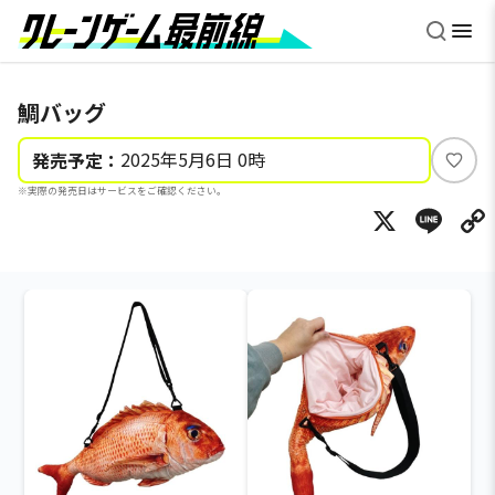
鯛バッグ
2025年5月6日 0時
発売予定：
い
※実際の発売日はサービスをご確認ください。
い
X
Li
ね