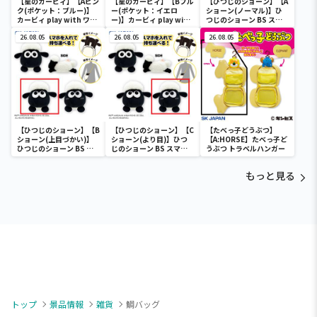
【星のカービィ】【Aピン
【星のカービィ】【Bブル
【ひつじのショーン】【A
ク(ポケット：ブルー)】
ー(ポケット：イエロ
ショーン(ノーマル)】ひ
カービィ play with ワド
ー)】カービィ play with
つじのショーン BS スマ
ルディ ボストンバッグ
ワドルディ ボストンバッ
ホショーンルダー
26.08.05
グ
26.08.05
26.08.05
【ひつじのショーン】【B
【ひつじのショーン】【C
【たべっ子どうぶつ】
ショーン(上目づかい)】
ショーン(より目)】ひつ
【A:HORSE】たべっ子ど
ひつじのショーン BS ス
じのショーン BS スマホ
うぶつ トラベルハンガー
マホショーンルダー
ショーンルダー
もっと見る
トップ
景品情報
雑貨
鯛バッグ