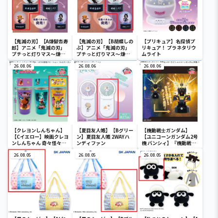
【鬼滅の刃】【A煉獄杏寿
【鬼滅の刃】【B胡蝶しの
【プリキュア】名探偵プ
郎】アニメ「鬼滅の刃」
ぶ】アニメ「鬼滅の刃」
リキュア！ プラネタリウ
プチっと灯りマス～煉獄
プチっと灯りマス～煉獄
ムライト
杏寿郎・胡蝶しのぶ～
杏寿郎・胡蝶しのぶ～
26.08.06
26.08.06
26.08.06
【クレヨンしんちゃん】
【夏目友人帳】【Bグリー
【機動戦士ガンダム】
【Cイエロー】映画クレヨ
ン】夏目友人帳 2WAYハ
【ユニコーンガンダム2号
ンしんちゃん 奇々怪々！
ンディファン
機 バンシィ】『機動戦士
オラの妖怪バケ～ション
ガンダムUC』 胸像センサ
フルカラータンブラー
26.08.05
26.08.05
ーライト-ユニコーンガン
26.08.05
ダム2号機 バンシィ（デ
ストロイモード）-