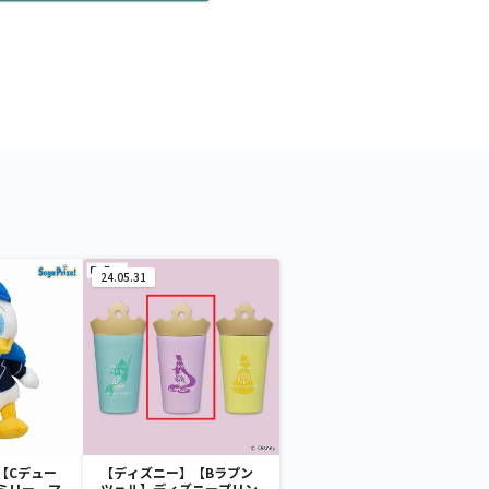
24.05.31
【Cデュー
【ディズニー】【Bラプン
ミリー マ
ツェル】ディズニープリン