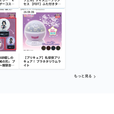
ザーコスチ
セス 【FDT】ふた付きタン
ブラー
26.08.06
B胡蝶しの
【プリキュア】名探偵プリ
滅の刃」 プ
キュア！ プラネタリウムラ
～煉獄杏寿
イト
～
もっと見る