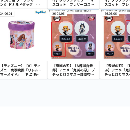
ン)】ドナルドダック ミ
スコット ブレザーコスチ
スコット ブレ
ニメッシュカゴ
ューム
ューム
24.06.01
26.08.06
26.08.06
【ディズニー】【A】ディ
【鬼滅の刃】【A煉獄杏寿
【鬼滅の刃】【
ズニー実写映画『リトル・
郎】アニメ「鬼滅の刃」 プ
ぶ】アニメ「鬼
マーメイド』 [PtZ]折り
チっと灯りマス～煉獄杏寿
チっと灯りマス
畳みボックスチェアー
郎・胡蝶しのぶ～
郎・胡蝶しのぶ