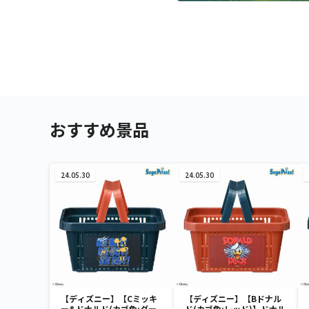
おすすめ景品
24.05.30
24.05.30
【ディズニー】【Cミッキ
【ディズニー】【Bドナル
ー&ドナルド(カゴ色:ダー
ド(カゴ色:レッド)】ドナル