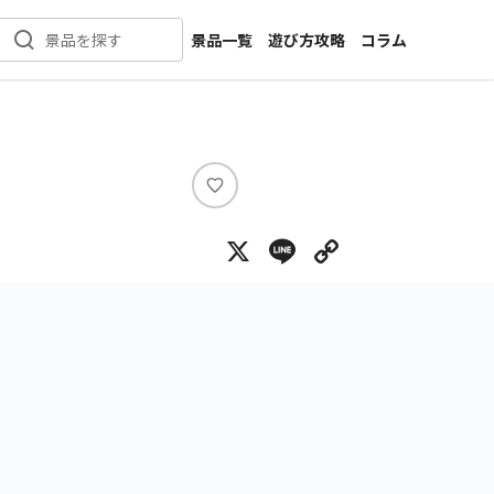
景品一覧
遊び方攻略
コラム
景品を探す
新着景品
インタビュー
カテゴリ一覧
ニュース
作品名一覧
店舗
メーカー一覧
開発
い
い
攻略
X
Line
Copy Lin
ね
プライズ
イベント
キャラ特集