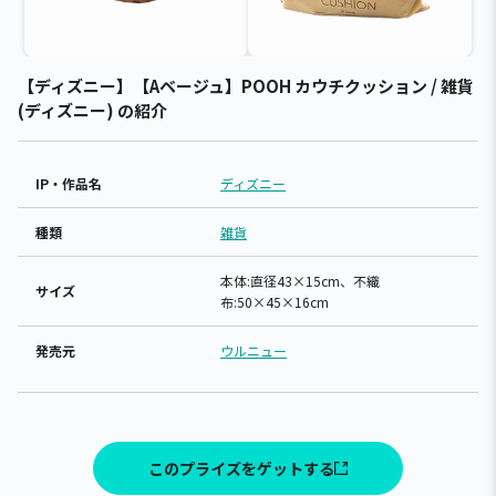
【ディズニー】【Aベージュ】POOH カウチクッション / 雑貨
(ディズニー) の紹介
IP・作品名
ディズニー
種類
雑貨
本体:直径43×15cm、不織
サイズ
布:50×45×16cm
発売元
ウルニュー
このプライズをゲットする