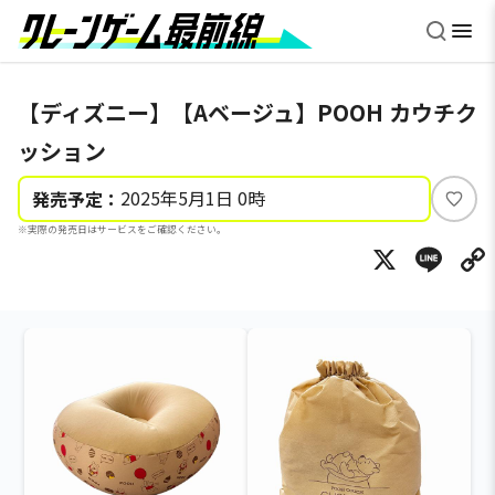
【ディズニー】【Aベージュ】POOH カウチク
ッション
2025年5月1日 0時
発売予定：
い
※実際の発売日はサービスをご確認ください。
い
X
Li
ね