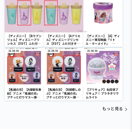
【ディズニー】【Bラプン
【ディズニー】【Aアリエ
【ディズニー】【A】ディ
ツェル】ディズニープリ
ル】ディズニープリンセ
ズニー実写映画『リト
ンセス 【FDT】ふた付き
ス 【FDT】ふた付きタン
ル・マーメイド』
タンブラー
ブラー
[PtZ]折り畳みボックス
26.08.06
26.08.06
チェアー
26.08.06
【鬼滅の刃】【A煉獄杏寿
【鬼滅の刃】【B胡蝶しの
【プリキュア】名探偵プ
郎】アニメ「鬼滅の刃」
ぶ】アニメ「鬼滅の刃」
リキュア！ プラネタリウ
プチっと灯りマス～煉獄
プチっと灯りマス～煉獄
ムライト
杏寿郎・胡蝶しのぶ～
杏寿郎・胡蝶しのぶ～
もっと見る