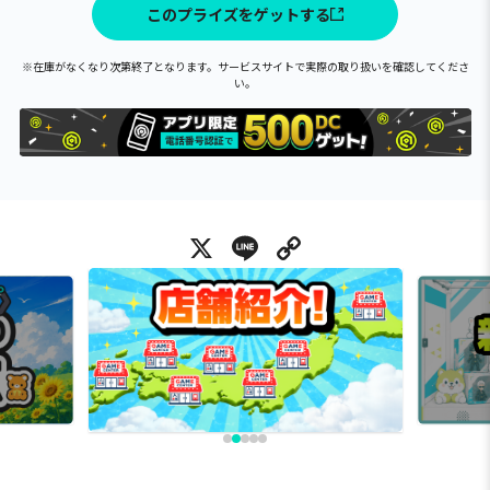
このプライズをゲットする
※在庫がなくなり次第終了となります。サービスサイトで実際の取り扱いを確認してくださ
い。
X
Line
Copy Link