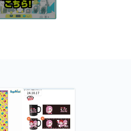
24.10.17