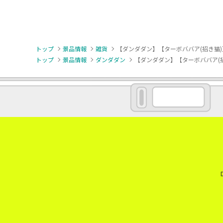
トップ
景品情報
雑貨
【ダンダダン】【ターボババア(招き猫)
トップ
景品情報
ダンダダン
【ダンダダン】【ターボババア(招