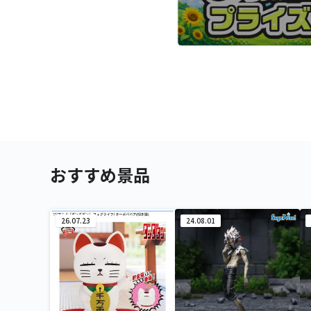
おすすめ景品
26.07.23
24.08.01