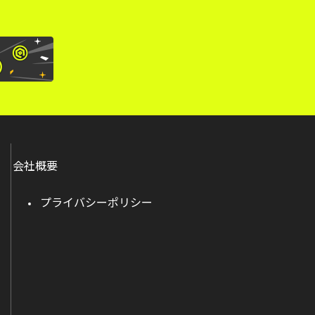
会社概要
プライバシーポリシー