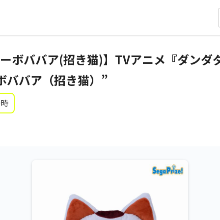
ボババア(招き猫)】TVアニメ『ダンダダン
ボババア（招き猫）”
0時