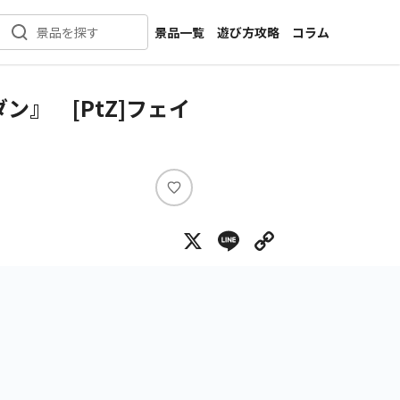
景品一覧
遊び方攻略
コラム
景品を探す
新着景品
インタビュー
カテゴリ一覧
ニュース
』 [PtZ]フェイ
作品名一覧
店舗
メーカー一覧
開発
攻略
い
プライズ
い
X
Line
Copy Lin
ね
イベント
キャラ特集