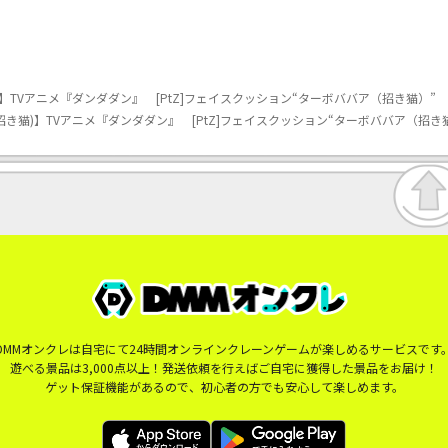
】TVアニメ『ダンダダン』 [PtZ]フェイスクッション“ターボババア（招き猫）”
き猫)】TVアニメ『ダンダダン』 [PtZ]フェイスクッション“ターボババア（招き
DMMオンクレは自宅にて24時間オンラインクレーンゲームが楽しめるサービスです
遊べる景品は3,000点以上！発送依頼を行えばご自宅に獲得した景品をお届け！
ゲット保証機能があるので、初心者の方でも安心して楽しめます。