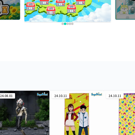
24.08.01
24.10.11
24.10.11