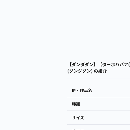
【ダンダダン】【ターボババア(招
(ダンダダン) の紹介
IP・作品名
種類
サイズ