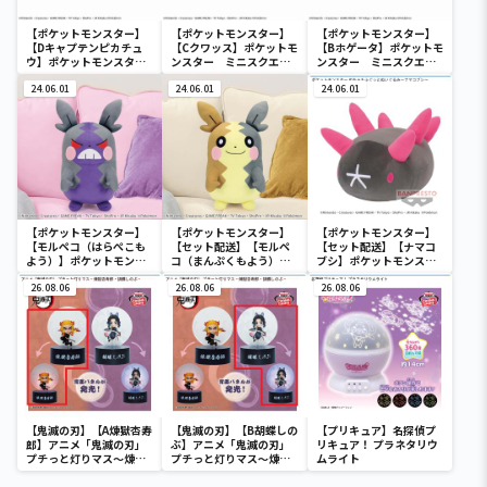
【ポケットモンスター】
【ポケットモンスター】
【ポケットモンスター】
【Dキャプテンピカチュ
【Cクワッス】ポケットモ
【Bホゲータ】ポケットモ
ウ】ポケットモンスタ
ンスター ミニスクエア
ンスター ミニスクエア
ー ミニスクエアポーチ
ポーチ
ポーチ
24.06.01
24.06.01
24.06.01
【ポケットモンスター】
【ポケットモンスター】
【ポケットモンスター】
【モルペコ（はらぺこも
【セット配送】【モルペ
【セット配送】【ナマコ
よう）】ポケットモンス
コ（まんぷくもよう）】
ブシ】ポケットモンスタ
ター めちゃもふぐっとぬ
ポケットモンスター めち
ー めちゃもふぐっとぬい
いぐるみ～モルペコ（は
26.08.06
ゃもふぐっとぬいぐるみ
26.08.06
ぐるみ～ナマコブシ～
26.08.06
らぺこもよう）～
～モルペコ（まんぷくも
よう）～
【鬼滅の刃】【A煉獄杏寿
【鬼滅の刃】【B胡蝶しの
【プリキュア】名探偵プ
郎】アニメ「鬼滅の刃」
ぶ】アニメ「鬼滅の刃」
リキュア！ プラネタリウ
プチっと灯りマス～煉獄
プチっと灯りマス～煉獄
ムライト
杏寿郎・胡蝶しのぶ～
杏寿郎・胡蝶しのぶ～