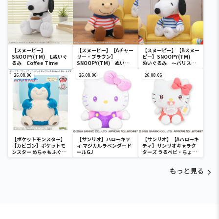
【スヌーピー】
【スヌーピー】【Aチャー
【スヌーピー】【Bスヌー
SNOOPY(TM) Lぬいぐ
リー・ブラウン】
ピー】SNOOPY(TM)
るみ Coffee Time
SNOOPY(TM) ぬいぐ
ぬいぐるみ ～パリスタ
るみ ～パリスタイル～
イル～
26.08.06
26.08.06
26.08.06
【ポケットモンスター】
【サンリオ】ハローキテ
【サンリオ】【Aハローキ
【カビゴン】ポケットモ
ィ マジカルラベンダード
ティ】サンリオキャラク
ンスター めちゃもふぐっ
ールGJ
ターズ うるベビ・ちょい
と ほっこりいやされぬい
デカドール
ぐるみ～カビゴン～
もっと見る