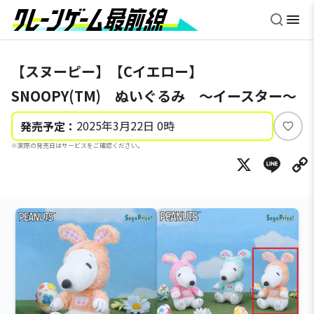
【スヌーピー】【Cイエロー】
SNOOPY(TM) ぬいぐるみ ～イースター～
2025年3月22日 0時
発売予定：
い
※実際の発売日はサービスをご確認ください。
い
X
Li
ね