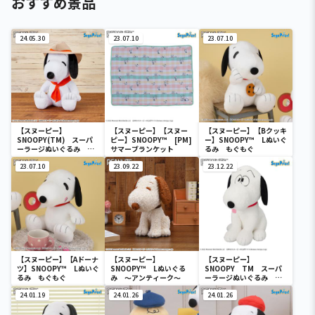
おすすめ景品
24.05.30
23.07.10
23.07.10
【スヌーピー】
【スヌーピー】【スヌー
【スヌーピー】【Bクッキ
SNOOPY(TM) スーパ
ピー】SNOOPY™ [PM]
ー】SNOOPY™ Lぬいぐ
ーラージぬいぐるみ ビ
サマーブランケット
るみ もぐもぐ
ーグル・スカウト
23.07.10
23.09.22
23.12.22
【スヌーピー】【Aドーナ
【スヌーピー】
【スヌーピー】
ツ】SNOOPY™ Lぬいぐ
SNOOPY™ Lぬいぐる
SNOOPY TM スーパ
るみ もぐもぐ
み ～アンティーク～
ーラージぬいぐるみ ～
FACE～
24.01.19
24.01.26
24.01.26