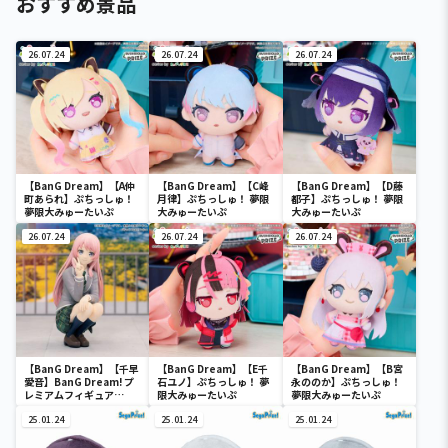
おすすめ景品
26.07.24
26.07.24
26.07.24
【BanG Dream】【A仲
【BanG Dream】【C峰
【BanG Dream】【D藤
町あられ】ぷちっしゅ！
月律】ぷちっしゅ！ 夢限
都子】ぷちっしゅ！ 夢限
夢限大みゅーたいぷ
大みゅーたいぷ
大みゅーたいぷ
26.07.24
26.07.24
26.07.24
【BanG Dream】【千早
【BanG Dream】【E千
【BanG Dream】【B宮
愛音】BanG Dream! プ
石ユノ】ぷちっしゅ！ 夢
永ののか】ぷちっしゅ！
レミアムフィギュア
限大みゅーたいぷ
夢限大みゅーたいぷ
MyGO!!!!! 千早愛音 制服
ver.
25.01.24
25.01.24
25.01.24