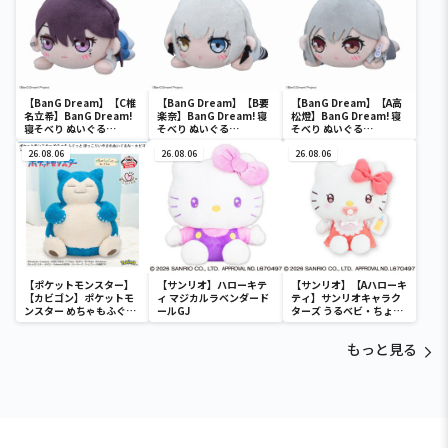
【BanG Dream】【C椎
【BanG Dream】【B要
【BanG Dream】【A高
名立希】BanG Dream!
楽奈】BanG Dream! 寝
松燈】BanG Dream! 寝
寝そべり ぬいぐる
そべり ぬいぐる
そべり ぬいぐる
み“MyGO!!!!!”Vol.2（EX
み“MyGO!!!!!”Vol.1（EX
み“MyGO!!!!!”Vol.1（EX
）
26.08.06
）
26.08.06
）
26.08.06
【ポケットモンスター】
【サンリオ】ハローキテ
【サンリオ】【Aハローキ
【カビゴン】ポケットモ
ィ マジカルラベンダード
ティ】サンリオキャラク
ンスター めちゃもふぐっ
ールGJ
ターズ うるベビ・ちょい
と ほっこりいやされぬい
デカドール
ぐるみ～カビゴン～
もっと見る