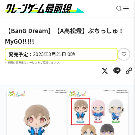
【BanG Dream】【A高松燈】ぷちっしゅ！
MyGO!!!!!
2025年3月21日 0時
発売予定：
い
※実際の発売日はサービスをご確認ください。
い
X
Li
ね