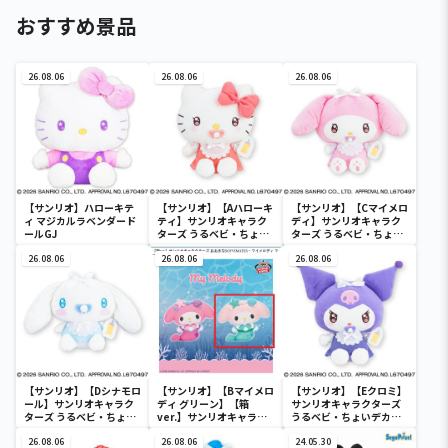
おすすめ景品
26.08.06
26.08.06
26.08.06
【サンリオ】ハローキテ
【サンリオ】【Aハローキ
【サンリオ】【Cマイメロ
ィ マジカルラベンダード
ティ】サンリオキャラク
ディ】サンリオキャラク
ールGJ
ターズ うるベビ・ちょい
ターズ うるベビ・ちょい
デカドール
デカドール
26.08.06
26.08.06
26.08.06
【サンリオ】【Dシナモロ
【サンリオ】【Bマイメロ
【サンリオ】【Eクロミ】
ール】サンリオキャラク
ディ グリーン】【箱
サンリオキャラクターズ
ターズ うるベビ・ちょい
ver.】サンリオキャラク
うるベビ・ちょいデカド
デカドール
ターズ おおきな
ール
26.08.06
SOFVIMATES～マイメロ
26.08.06
24.05.30