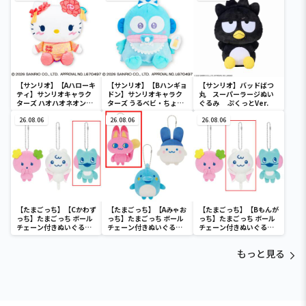
ディ マーメイドver. ～
【サンリオ】【Aハローキ
【サンリオ】【Bハンギョ
【サンリオ】バッドばつ
ティ】サンリオキャラク
ドン】サンリオキャラク
丸 スーパーラージぬい
ターズ ハオハオネオンタ
ターズ うるベビ・ちょい
ぐるみ ぷくっとVer.
ウンドールBIGタイプ1
デカドール
26.08.06
26.08.06
26.08.06
【たまごっち】【Cかわず
【たまごっち】【Aみゃお
【たまごっち】【Bもんが
っち】たまごっち ボール
っち】たまごっち ボール
っち】たまごっち ボール
チェーン付きぬいぐるみ
チェーン付きぬいぐるみ
チェーン付きぬいぐるみ
～Tamagotchi
～Tamagotchi
～Tamagotchi
Paradise～vol.3
Paradise～vol.2-R
Paradise～vol.3
もっと見る