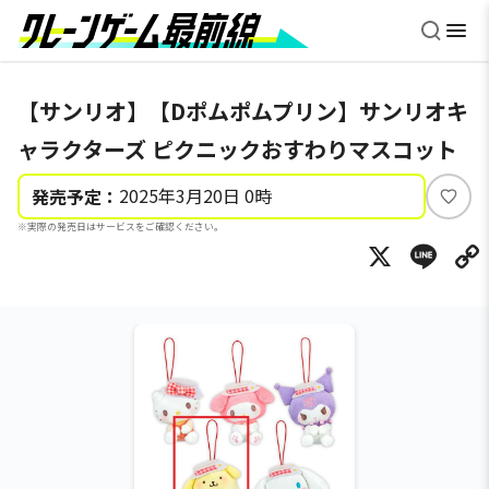
【サンリオ】【Dポムポムプリン】サンリオキ
ャラクターズ ピクニックおすわりマスコット
2025年3月20日 0時
発売予定：
い
※実際の発売日はサービスをご確認ください。
い
X
Li
ね