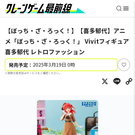
【ぼっち・ざ・ろっく！】【喜多郁代】アニ
メ「ぼっち・ざ・ろっく！」 Vivitフィギュア
喜多郁代 レトロファッション
2025年3月19日 0時
発売予定：
い
※実際の発売日はサービスをご確認ください。
い
X
Li
ね