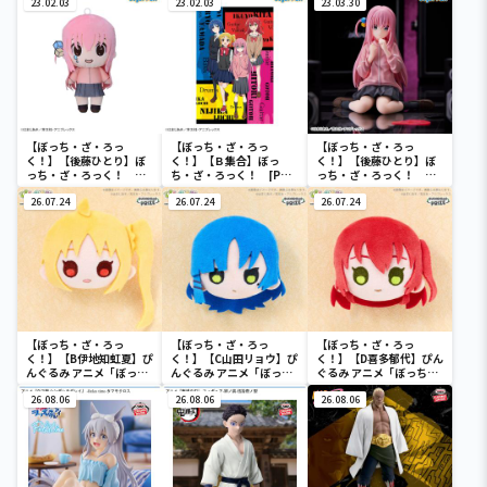
ェイスクッション
23.02.03
ッション
23.02.03
23.03.30
【ぼっち・ざ・ろっ
【ぼっち・ざ・ろっ
【ぼっち・ざ・ろっ
く！】【後藤ひとり】ぼ
く！】【Ｂ集合】ぼっ
く！】【後藤ひとり】ぼ
っち・ざ・ろっく！
ち・ざ・ろっく！ [PM]
っち・ざ・ろっく！ ち
[SP]ぶるぶるぬいぐるみ
アートクッション
ょこのせ [PM]フィギュ
26.07.24
26.07.24
ア“後藤ひとり”
26.07.24
【ぼっち・ざ・ろっ
【ぼっち・ざ・ろっ
【ぼっち・ざ・ろっ
く！】【B伊地知虹夏】ぴ
く！】【C山田リョウ】ぴ
く！】【D喜多郁代】ぴん
んぐるみ アニメ「ぼっ
んぐるみ アニメ「ぼっ
ぐるみ アニメ「ぼっち・
ち・ざ・ろっく！」 vol.1
ち・ざ・ろっく！」 vol.1
ざ・ろっく！」 vol.1
26.08.06
26.08.06
26.08.06