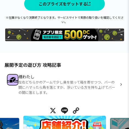
このプライズをゲットする
※在庫がなくなり次第終了となります。サービスサイトで実際の取り扱いを確認してくださ
い。
展開予定の遊び方 攻略記事
橋わたし
左右どちらかのアームで少し奥を狙って箱を寄せつつ、バーの
間にハマったら角を落とすか、浮いている方を持ち上げてバー
の間に落とします。
X
Line
Copy Link