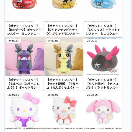
【ポケットモンスター】
【ポケットモンスター】
【ポケットモンスター】
【Bホゲータ】ポケットモ
【Dキャプテンピカチュ
【Cクワッス】ポケットモ
ンスター ミニスクエア
ウ】ポケットモンスタ
ンスター ミニスクエア
ポーチ
ー ミニスクエアポーチ
ポーチ
24.06.01
24.06.01
24.06.01
【ポケットモンスター】
【ポケットモンスター】
【ポケットモンスター】
【モルペコ（はらぺこも
【セット配送】【モルペ
【セット配送】【ナマコ
よう）】ポケットモンス
コ（まんぷくもよう）】
ブシ】ポケットモンスタ
ター めちゃもふぐっとぬ
ポケットモンスター めち
ー めちゃもふぐっとぬい
いぐるみ～モルペコ（は
26.08.06
ゃもふぐっとぬいぐるみ
26.08.06
ぐるみ～ナマコブシ～
26.08.06
らぺこもよう）～
～モルペコ（まんぷくも
よう）～