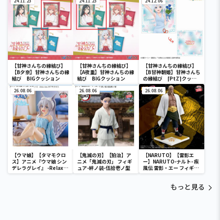
24.11.23
24.11.23
24.12.06
【甘神さんちの縁結び】
【甘神さんちの縁結び】
【甘神さんちの縁結び】
【B夕奈】甘神さんちの縁
【A夜重】甘神さんちの縁
【B甘神朝姫】甘神さんち
結び BIGクッション
結び BIGクッション
の縁結び [PtZ]クッシ
ョン
26.08.06
26.08.06
26.08.06
【ウマ娘】【タマモクロ
【鬼滅の刃】【狛治】ア
【NARUTO】【雷影エ
ス】アニメ『ウマ娘 シン
ニメ「鬼滅の刃」 フィギ
ー】NARUTO-ナルト- 疾
デレラグレイ』 -Relax
ュア-絆ノ装-伍拾壱ノ型
風伝 雷影・エー フィギュ
time-タマモクロス
ア～五影集結…!!～
もっと見る