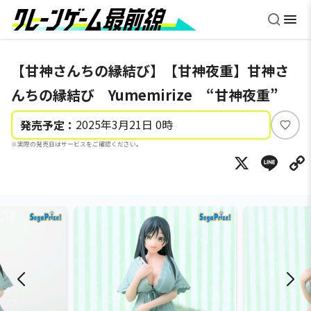
【甘神さんちの縁結び】【甘神夜重】甘神さ
んちの縁結び Yumemirize “甘神夜重”
2025年3月21日 0時
発売予定：
い
※実際の発売日はサービスをご確認ください。
い
X
Li
ね