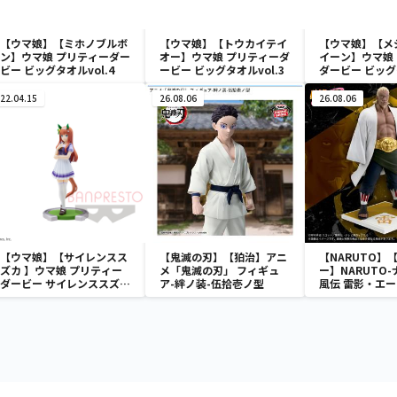
【ウマ娘】【ミホノブルボ
【ウマ娘】【トウカイテイ
【ウマ娘】【メ
ン】ウマ娘 プリティーダー
オー】ウマ娘 プリティーダ
イーン】ウマ娘
ビー ビッグタオルvol.4
ービー ビッグタオルvol.3
ダービー ビッ
vol.3
22.04.15
26.08.06
26.08.06
【ウマ娘】【サイレンスス
【鬼滅の刃】【狛治】アニ
【NARUTO】
ズカ 】ウマ娘 プリティー
メ「鬼滅の刃」 フィギュ
ー】NARUTO-
ダービー サイレンススズカ
ア-絆ノ装-伍拾壱ノ型
風伝 雷影・エー
フィギュア
ア～五影集結…!