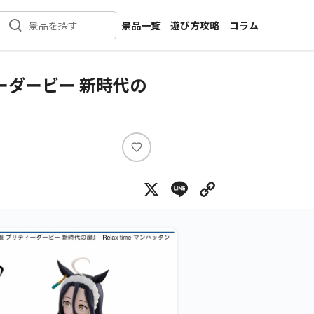
景品一覧
遊び方攻略
コラム
景品を探す
新着景品
インタビュー
カテゴリ一覧
ニュース
ーダービー 新時代の
作品名一覧
店舗
メーカー一覧
開発
攻略
い
プライズ
い
X
Line
Copy Lin
ね
イベント
キャラ特集