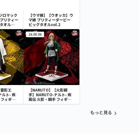
ジロマック
【ウマ娘】【ウオッカ】ウ
 プリティー
マ娘 プリティーダービー
グタオル
ビッグタオルvol.2
26.08.06
【雷影エ
【NARUTO】【火影綱
ナルト- 疾
手】NARUTO-ナルト- 疾
 フィギュ
風伝 火影・綱手 フィギュ
!～
ア～五影集結…!!～
もっと見る