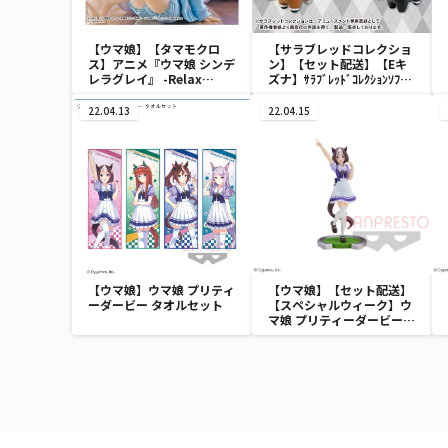
【ウマ娘】【タマモクロ
【サラブレッドコレクショ
ス】アニメ『ウマ娘 シンデ
ン】【セット配送】【Eキ
レラグレイ』 -Relax
ズナ】ｻﾗﾌﾞﾚｯﾄﾞｺﾚｸｼｮﾝｿﾌﾋﾞ
time-タマモクロス
ﾏｽｺｯﾄ3
22.04.13
22.04.15
【ウマ娘】ウマ娘 プリティ
【ウマ娘】【セット配送】
ーダービー タオルセット
【スペシャルウィーク】ウ
マ娘 プリティーダービー
スペシャルウィーク フィギ
ュア