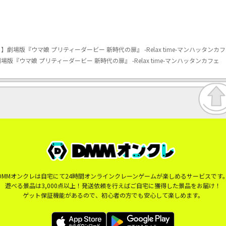
場版『ウマ娘 プリティーダービー 新時代の扉』 -Relax time-マンハッタンカ
『ウマ娘 プリティーダービー 新時代の扉』 -Relax time-マンハッタンカフェ
DMMオンクレは自宅にて24時間オンラインクレーンゲームが楽しめるサービスです
遊べる景品は3,000点以上！発送依頼を行えばご自宅に獲得した景品をお届け！
ゲット保証機能があるので、初心者の方でも安心して楽しめます。