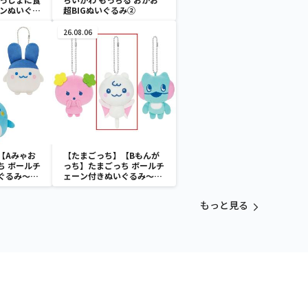
ーンぬいぐる
超BIGぬいぐるみ②
26.08.06
【Aみゃお
【たまごっち】【Bもんが
ち ボールチ
っち】たまごっち ボールチ
ぐるみ～
ェーン付きぬいぐるみ～
aradise～
Tamagotchi Paradise～
vol.3
もっと見る