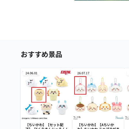
おすすめ景品
24.06.01
26.07.17
【ちいかわ】【セット配
【ちいかわ】【Aちいか
送】【Eくりまんじゅう (ノ
わ】ちいかわ ミニプラがま