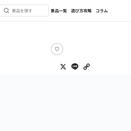
景品一覧
遊び方攻略
コラム
景品を探す
新着景品
インタビュー
カテゴリ一覧
ニュース
作品名一覧
店舗
メーカー一覧
開発
い
い
攻略
X
Line
Copy Lin
ね
プライズ
イベント
キャラ特集