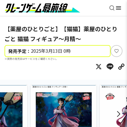
【薬屋のひとりごと】【猫猫】薬屋のひとり
ごと 猫猫 フィギュア～月精～
2025年3月13日 0時
発売予定：
い
※実際の発売日はサービスをご確認ください。
い
X
Li
ね