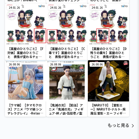
み
グアクリルスタンド
わるチェンジングアクリ
24.01.26
24.01.26
ルスタンド
24.01.26
【薬屋のひとりごと】【F
【薬屋のひとりごと】【C
【薬屋のひとりごと】【D
対価】薬屋のひとりご
毒です】薬屋のひとりご
残りの羹を】薬屋のひと
と 表情が変わるチェン
と 表情が変わるチェン
りごと 表情が変わるチ
ジングアクリルスタンド
ジングアクリルスタンド
ェンジングアクリルスタ
26.08.06
26.08.06
ンド
26.08.06
【ウマ娘】【タマモクロ
【鬼滅の刃】【狛治】ア
【NARUTO】【雷影エ
ス】アニメ『ウマ娘 シン
ニメ「鬼滅の刃」 フィギ
ー】NARUTO-ナルト- 疾
デレラグレイ』 -Relax
ュア-絆ノ装-伍拾壱ノ型
風伝 雷影・エー フィギュ
time-タマモクロス
ア～五影集結…!!～
もっと見る