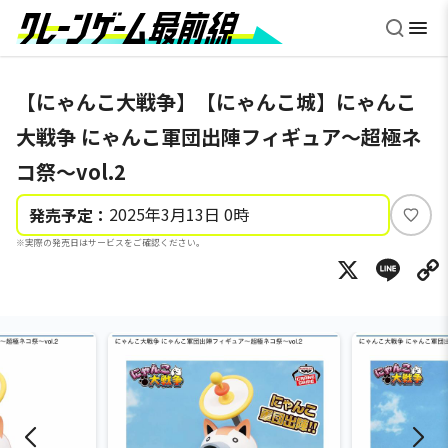
【にゃんこ大戦争】【にゃんこ城】にゃんこ
大戦争 にゃんこ軍団出陣フィギュア～超極ネ
コ祭～vol.2
2025年3月13日 0時
発売予定：
い
※実際の発売日はサービスをご確認ください。
い
X
Li
ね