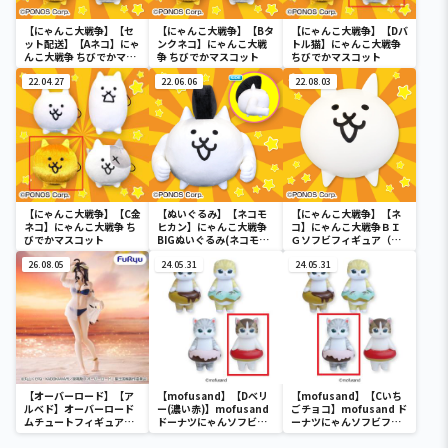
【にゃんこ大戦争】【セ
【にゃんこ大戦争】【Bタ
【にゃんこ大戦争】【Dバ
ット配送】【Aネコ】にゃ
ンクネコ】にゃんこ大戦
トル猫】にゃんこ大戦争
んこ大戦争 ちびでかマス
争 ちびでかマスコット
ちびでかマスコット
コット
22.04.27
22.06.06
22.08.03
【にゃんこ大戦争】【C金
【ぬいぐるみ】【ネコモ
【にゃんこ大戦争】【ネ
ネコ】にゃんこ大戦争 ち
ヒカン】にゃんこ大戦争
コ】にゃんこ大戦争ＢＩ
びでかマスコット
BIGぬいぐるみ(ネコモヒ
Ｇソフビフィギュア（ネ
カン)
コ）
26.08.05
24.05.31
24.05.31
【オーバーロード】【ア
【mofusand】【Dベリ
【mofusand】【Cいち
ルベド】オーバーロード
ー(濃い赤)】mofusand
ごチョコ】mofusand ド
ムチュートフィギュアー
ドーナツにゃんソフビフ
ーナツにゃんソフビフィ
アルベド・aqua ver.ー
ィギュア
ギュア