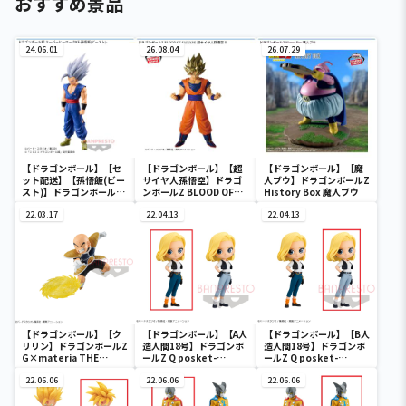
おすすめ景品
24.06.01
26.08.04
26.07.29
【ドラゴンボール】【セ
【ドラゴンボール】【超
【ドラゴンボール】【魔
ット配送】【孫悟飯(ビー
サイヤ人孫悟空】ドラゴ
人ブウ】ドラゴンボールZ
スト)】ドラゴンボール超
ンボールZ BLOOD OF
History Box 魔人ブウ
スーパーヒーロー DXF-孫
SAIYANS-超サイヤ人孫悟
悟飯(ビースト)-
22.03.17
空-Ⅱ
22.04.13
22.04.13
【ドラゴンボール】【ク
【ドラゴンボール】【A人
【ドラゴンボール】【B人
リリン】ドラゴンボールZ
造人間18号】ドラゴンボ
造人間18号】ドラゴンボ
G×materia THE
ールZ Q posket-
ールZ Q posket-
KRILLIN
ANDROID 18-Ⅱ
ANDROID 18-Ⅱ
22.06.06
22.06.06
22.06.06