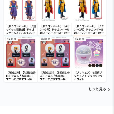
【ドラゴンボール】【B超
【ドラゴンボール】【Aガ
【ドラゴンボール】【Bガ
サイヤ人孫悟飯】ドラゴ
ンマ1号】ドラゴンボール
ンマ2号】ドラゴンボール
ンボールZ SOLID EDGE
超 スーパーヒーロー DXF-
超 スーパーヒーロー DXF-
WORKS-THE出陣-5
ガンマ1号＆ガンマ2号-
ガンマ1号＆ガンマ2号-
26.08.06
26.08.06
26.08.06
【鬼滅の刃】【A煉獄杏寿
【鬼滅の刃】【B胡蝶しの
【プリキュア】名探偵プ
郎】アニメ「鬼滅の刃」
ぶ】アニメ「鬼滅の刃」
リキュア！ プラネタリウ
プチっと灯りマス～煉獄
プチっと灯りマス～煉獄
ムライト
杏寿郎・胡蝶しのぶ～
杏寿郎・胡蝶しのぶ～
もっと見る