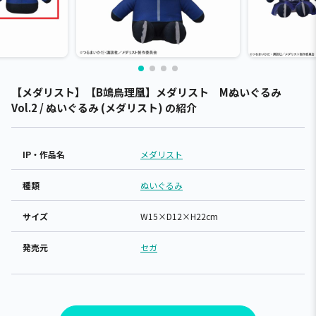
【メダリスト】【B鴗鳥理凰】メダリスト Mぬいぐるみ
Vol.2 / ぬいぐるみ (メダリスト) の紹介
IP・作品名
メダリスト
種類
ぬいぐるみ
サイズ
W15×D12×H22cm
発売元
セガ