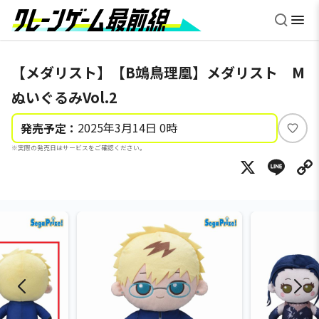
【メダリスト】【B鴗鳥理凰】メダリスト M
ぬいぐるみVol.2
2025年3月14日 0時
発売予定：
い
※実際の発売日はサービスをご確認ください。
い
X
Li
ね