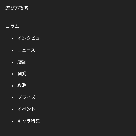
遊び方攻略
コラム
インタビュー
ニュース
店舗
開発
攻略
プライズ
イベント
キャラ特集