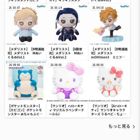
クリアキーチェーン(EX)
付ビッグクリアキーチェ
25.03.07
ーン(EX)
25.03.14
25.04.18
【メダリスト】【B明浦路
【メダリスト】【A狼嵜
【メダリスト】【B明浦路
司】メダリスト Mぬい
光】メダリスト Mぬい
司】メダリスト
ぐるみVol.1
ぐるみVol.2
mOH!ment ミニフィ
ギュアVol.1（EX）
26.08.06
26.08.06
26.08.06
【ポケットモンスター】
【サンリオ】ハローキテ
【サンリオ】【Aハローキ
【カビゴン】ポケットモ
ィ マジカルラベンダード
ティ】サンリオキャラク
ンスター めちゃもふぐっ
ールGJ
ターズ うるベビ・ちょい
と ほっこりいやされぬい
デカドール
ぐるみ～カビゴン～
もっと見る