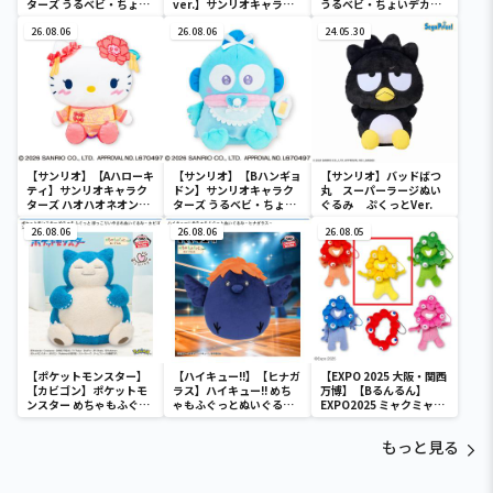
ターズ うるベビ・ちょい
ver.】サンリオキャラク
うるベビ・ちょいデカド
デカドール
ターズ おおきな
ール
26.08.06
SOFVIMATES～マイメロ
26.08.06
24.05.30
ディ マーメイドver. ～
【サンリオ】【Aハローキ
【サンリオ】【Bハンギョ
【サンリオ】バッドばつ
ティ】サンリオキャラク
ドン】サンリオキャラク
丸 スーパーラージぬい
ターズ ハオハオネオンタ
ターズ うるベビ・ちょい
ぐるみ ぷくっとVer.
ウンドールBIGタイプ1
デカドール
26.08.06
26.08.06
26.08.05
【ポケットモンスター】
【ハイキュー!!】【ヒナガ
【EXPO 2025 大阪・関西
【カビゴン】ポケットモ
ラス】ハイキュー!! めち
万博】【Bるんるん】
ンスター めちゃもふぐっ
ゃもふぐっとぬいぐるみ
EXPO2025 ミャクミャク
と ほっこりいやされぬい
～ヒナガラス～
カラフルゴム紐付きぬい
ぐるみ～カビゴン～
ぐるみ
もっと見る