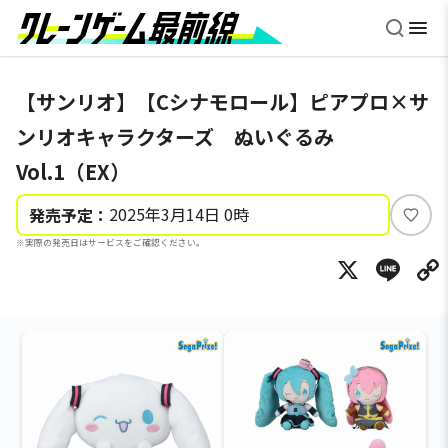
【サンリオ】【Cシナモロール】ピアプロ×サ
ンリオキャラクターズ ぬいぐるみ
Vol.1（EX）
2025年3月14日 0時
発売予定：
い
※実際の発売日はサービスをご確認ください。
い
X
Li
ね