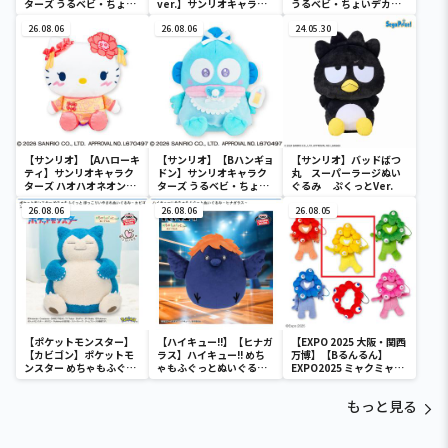
ターズ うるベビ・ちょい
ver.】サンリオキャラク
うるベビ・ちょいデカド
デカドール
ターズ おおきな
ール
26.08.06
SOFVIMATES～マイメロ
26.08.06
24.05.30
ディ マーメイドver. ～
【サンリオ】【Aハローキ
【サンリオ】【Bハンギョ
【サンリオ】バッドばつ
ティ】サンリオキャラク
ドン】サンリオキャラク
丸 スーパーラージぬい
ターズ ハオハオネオンタ
ターズ うるベビ・ちょい
ぐるみ ぷくっとVer.
ウンドールBIGタイプ1
デカドール
26.08.06
26.08.06
26.08.05
【ポケットモンスター】
【ハイキュー!!】【ヒナガ
【EXPO 2025 大阪・関西
【カビゴン】ポケットモ
ラス】ハイキュー!! めち
万博】【Bるんるん】
ンスター めちゃもふぐっ
ゃもふぐっとぬいぐるみ
EXPO2025 ミャクミャク
と ほっこりいやされぬい
～ヒナガラス～
カラフルゴム紐付きぬい
ぐるみ～カビゴン～
ぐるみ
もっと見る