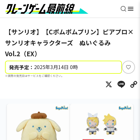
【サンリオ】【Cポムポムプリン】ピアプロ×
サンリオキャラクターズ ぬいぐるみ
Vol.2（EX）
2025年3月14日 0時
発売予定：
い
※実際の発売日はサービスをご確認ください。
い
X
Li
ね