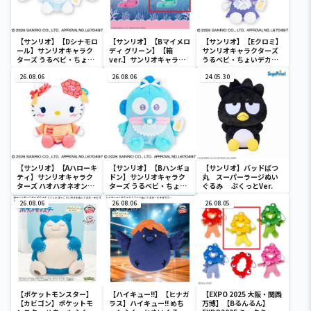
【サンリオ】【Dシナモロ
【サンリオ】【Bマイメロ
【サンリオ】【Eクロミ】
ール】サンリオキャラク
ディ グリーン】【箱
サンリオキャラクターズ
ターズ うるベビ・ちょい
ver.】サンリオキャラク
うるベビ・ちょいデカド
デカドール
ターズ おおきな
ール
26.08.06
SOFVIMATES～マイメロ
26.08.06
24.05.30
ディ マーメイドver. ～
【サンリオ】【Aハローキ
【サンリオ】【Bハンギョ
【サンリオ】バッドばつ
ティ】サンリオキャラク
ドン】サンリオキャラク
丸 スーパーラージぬい
ターズ ハオハオネオンタ
ターズ うるベビ・ちょい
ぐるみ ぷくっとVer.
ウンドールBIGタイプ1
デカドール
26.08.06
26.08.06
26.08.05
【ポケットモンスター】
【ハイキュー!!】【ヒナガ
【EXPO 2025 大阪・関西
【カビゴン】ポケットモ
ラス】ハイキュー!! めち
万博】【Bるんるん】