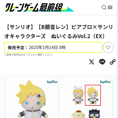
【サンリオ】【B鏡音レン】ピアプロ×サンリ
オキャラクターズ ぬいぐるみVol.2（EX）
2025年3月14日 0時
発売予定：
い
※実際の発売日はサービスをご確認ください。
い
X
Li
ね