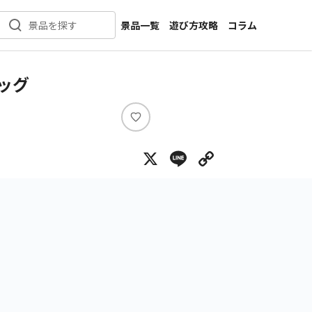
景品一覧
遊び方攻略
コラム
景品を探す
新着景品
インタビュー
カテゴリ一覧
ニュース
ッグ
作品名一覧
店舗
メーカー一覧
開発
い
い
攻略
X
Line
Copy Lin
ね
プライズ
イベント
キャラ特集