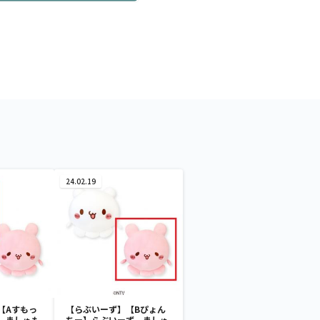
24.02.19
【Aすもっ
【らぶいーず】【Bぴょん
 ましゅも
ちー】らぶいーず ましゅ