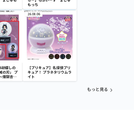
もっち
26.08.06
B胡蝶しの
【プリキュア】名探偵プリ
滅の刃」 プ
キュア！ プラネタリウムラ
～煉獄杏寿
イト
～
もっと見る