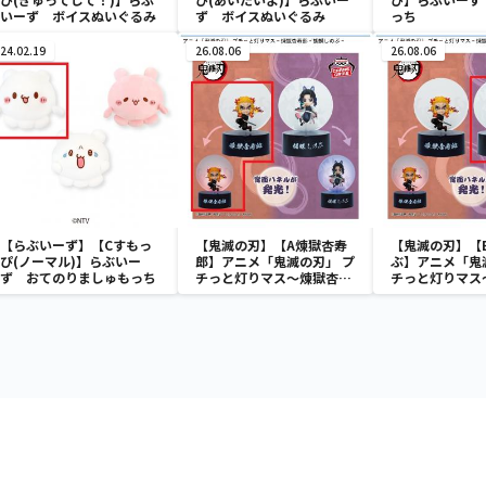
いーず ボイスぬいぐるみ
ず ボイスぬいぐるみ
っち
24.02.19
26.08.06
26.08.06
【らぶいーず】【Cすもっ
【鬼滅の刃】【A煉獄杏寿
【鬼滅の刃】【
ぴ(ノーマル)】らぶいー
郎】アニメ「鬼滅の刃」 プ
ぶ】アニメ「鬼
ず おてのりましゅもっち
チっと灯りマス～煉獄杏寿
チっと灯りマス
郎・胡蝶しのぶ～
郎・胡蝶しのぶ