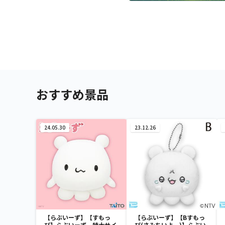
おすすめ景品
24.05.30
23.12.26
【らぶいーず】【すもっ
【らぶいーず】【Bすもっ
ぴ】らぶいーず 特大サイ
ぴ(さみちいよ…)】らぶい