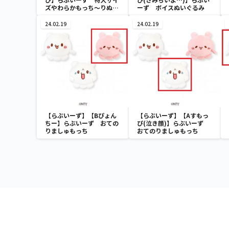
ズやわらかもっち～りぬい
ーず ボイスぬいぐるみ
ぐるみ すもっぴ
24.02.19
24.02.19
【らぶいーず】【Bぴょん
【らぶいーず】【Aすもっ
ちー】らぶいーず おての
ぴ(泣き顔)】らぶいーず
りましゅもっち
おてのりましゅもっち