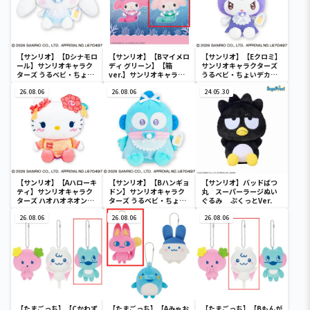
【サンリオ】【Dシナモロ
【サンリオ】【Bマイメロ
【サンリオ】【Eクロミ】
ール】サンリオキャラク
ディ グリーン】【箱
サンリオキャラクターズ
ターズ うるベビ・ちょい
ver.】サンリオキャラク
うるベビ・ちょいデカド
デカドール
ターズ おおきな
ール
26.08.06
SOFVIMATES～マイメロ
26.08.06
24.05.30
ディ マーメイドver. ～
【サンリオ】【Aハローキ
【サンリオ】【Bハンギョ
【サンリオ】バッドばつ
ティ】サンリオキャラク
ドン】サンリオキャラク
丸 スーパーラージぬい
ターズ ハオハオネオンタ
ターズ うるベビ・ちょい
ぐるみ ぷくっとVer.
ウンドールBIGタイプ1
デカドール
26.08.06
26.08.06
26.08.06
【たまごっち】【Cかわず
【たまごっち】【Aみゃお
【たまごっち】【Bもんが