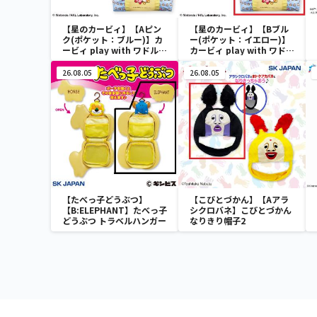
【星のカービィ】【Aピン
【星のカービィ】【Bブル
ク(ポケット：ブルー)】カ
ー(ポケット：イエロー)】
ービィ play with ワドルデ
カービィ play with ワドル
ィ ボストンバッグ
ディ ボストンバッグ
26.08.05
26.08.05
【たべっ子どうぶつ】
【こびとづかん】【Aアラ
【B:ELEPHANT】たべっ子
シクロバネ】こびとづかん
どうぶつ トラベルハンガー
なりきり帽子2