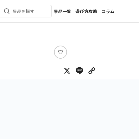
景品一覧
遊び方攻略
コラム
景品を探す
新着景品
インタビュー
カテゴリ一覧
ニュース
作品名一覧
店舗
メーカー一覧
開発
い
い
攻略
X
Line
Copy Lin
ね
プライズ
イベント
キャラ特集