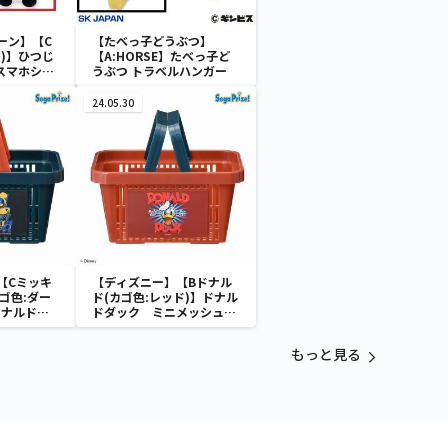
ーン】【C
【たべっ子どうぶつ】
)】ひつじ
【A:HORSE】たべっ子ど
 スマホショ
うぶつ トラベルハンガー
24.05.30
【Cミッキ
【ディズニー】【Bドナル
ゴ色:ダー
ド(カゴ色:レッド)】ドナル
ドナルドダ
ドダック ミニメッシュカ
シュカゴ
ゴ
もっと見る