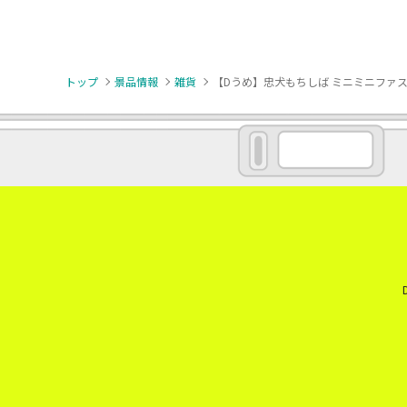
トップ
景品情報
雑貨
【Dうめ】忠犬もちしば ミニミニファ