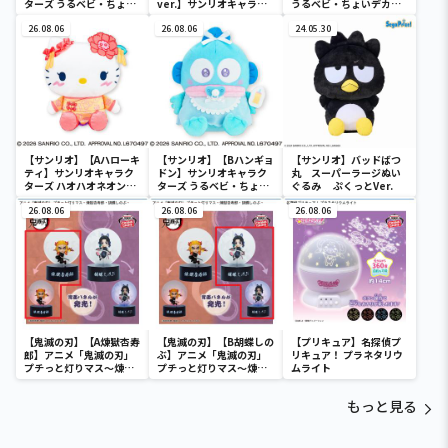
ターズ うるベビ・ちょい
ver.】サンリオキャラク
うるベビ・ちょいデカド
デカドール
ターズ おおきな
ール
26.08.06
SOFVIMATES～マイメロ
26.08.06
24.05.30
ディ マーメイドver. ～
【サンリオ】【Aハローキ
【サンリオ】【Bハンギョ
【サンリオ】バッドばつ
ティ】サンリオキャラク
ドン】サンリオキャラク
丸 スーパーラージぬい
ターズ ハオハオネオンタ
ターズ うるベビ・ちょい
ぐるみ ぷくっとVer.
ウンドールBIGタイプ1
デカドール
26.08.06
26.08.06
26.08.06
【鬼滅の刃】【A煉獄杏寿
【鬼滅の刃】【B胡蝶しの
【プリキュア】名探偵プ
郎】アニメ「鬼滅の刃」
ぶ】アニメ「鬼滅の刃」
リキュア！ プラネタリウ
プチっと灯りマス～煉獄
プチっと灯りマス～煉獄
ムライト
杏寿郎・胡蝶しのぶ～
杏寿郎・胡蝶しのぶ～
もっと見る