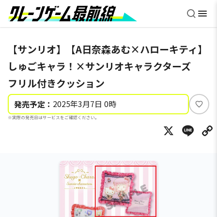
【サンリオ】【A日奈森あむ×ハローキティ】
しゅごキャラ！×サンリオキャラクターズ
フリル付きクッション
2025年3月7日 0時
発売予定：
い
※実際の発売日はサービスをご確認ください。
い
X
Li
ね