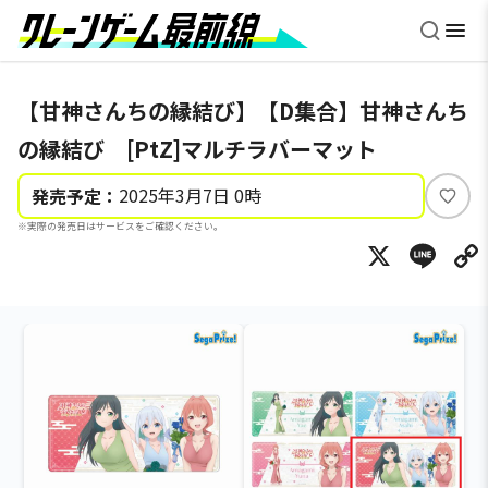
【甘神さんちの縁結び】【D集合】甘神さんち
の縁結び [PtZ]マルチラバーマット
2025年3月7日 0時
発売予定：
い
※実際の発売日はサービスをご確認ください。
い
X
Li
ね