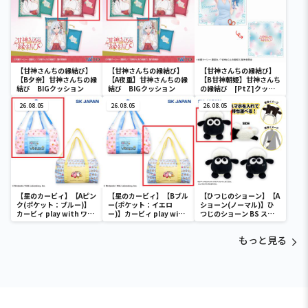
【甘神さんちの縁結び】
【甘神さんちの縁結び】
【甘神さんちの縁結び】
【B夕奈】甘神さんちの縁
【A夜重】甘神さんちの縁
【B甘神朝姫】甘神さんち
結び BIGクッション
結び BIGクッション
の縁結び [PtZ]クッシ
ョン
26.08.05
26.08.05
26.08.05
【星のカービィ】【Aピン
【星のカービィ】【Bブル
【ひつじのショーン】【A
ク(ポケット：ブルー)】
ー(ポケット：イエロ
ショーン(ノーマル)】ひ
カービィ play with ワド
ー)】カービィ play with
つじのショーン BS スマ
ルディ ボストンバッグ
ワドルディ ボストンバッ
ホショーンルダー
グ
もっと見る