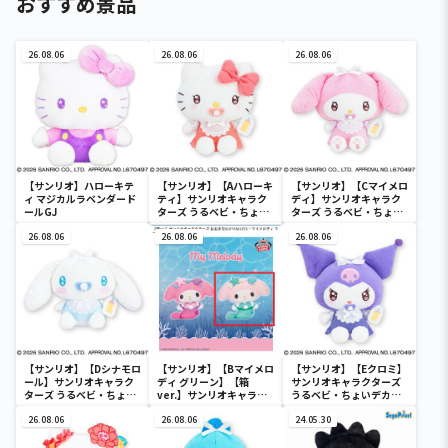
おすすめ景品
26.08.06
26.08.06
26.08.06
【サンリオ】ハローキテ
【サンリオ】【Aハローキ
【サンリオ】【Cマイメロ
ィ マジカルラベンダード
ティ】サンリオキャラク
ディ】サンリオキャラク
ールGJ
ターズ うるベビ・ちょい
ターズ うるベビ・ちょい
デカドール
デカドール
26.08.06
26.08.06
26.08.06
【サンリオ】【Dシナモロ
【サンリオ】【Bマイメロ
【サンリオ】【Eクロミ】
ール】サンリオキャラク
ディ グリーン】【箱
サンリオキャラクターズ
ターズ うるベビ・ちょい
ver.】サンリオキャラク
うるベビ・ちょいデカド
デカドール
ターズ おおきな
ール
26.08.06
SOFVIMATES～マイメロ
26.08.06
24.05.30
ディ マーメイドver. ～