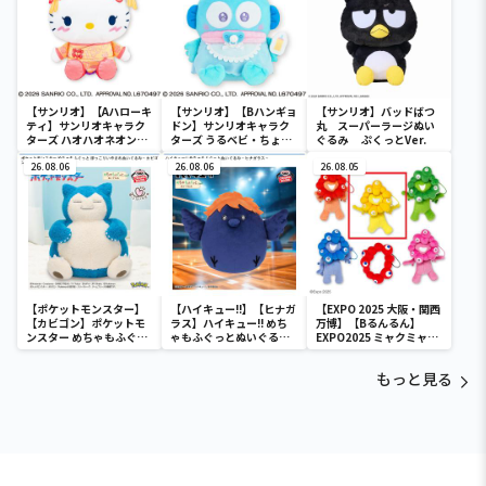
【サンリオ】【Aハローキ
【サンリオ】【Bハンギョ
【サンリオ】バッドばつ
ティ】サンリオキャラク
ドン】サンリオキャラク
丸 スーパーラージぬい
ターズ ハオハオネオンタ
ターズ うるベビ・ちょい
ぐるみ ぷくっとVer.
ウンドールBIGタイプ1
デカドール
26.08.06
26.08.06
26.08.05
【ポケットモンスター】
【ハイキュー!!】【ヒナガ
【EXPO 2025 大阪・関西
【カビゴン】ポケットモ
ラス】ハイキュー!! めち
万博】【Bるんるん】
ンスター めちゃもふぐっ
ゃもふぐっとぬいぐるみ
EXPO2025 ミャクミャク
と ほっこりいやされぬい
～ヒナガラス～
カラフルゴム紐付きぬい
ぐるみ～カビゴン～
ぐるみ
もっと見る