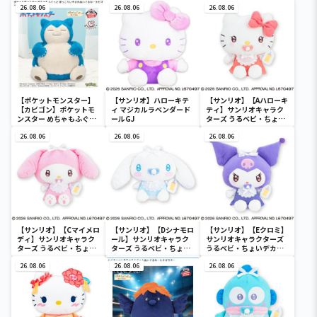
26.08.06
26.08.06
26.08.06
【ポケットモンスター】
【サンリオ】ハローキテ
【サンリオ】【Aハローキ
【カビゴン】ポケットモ
ィ マジカルラベンダード
ティ】サンリオキャラク
ンスター めちゃもふぐっ
ールGJ
ターズ うるベビ・ちょい
と ほっこりいやされぬい
デカドール
ぐるみ～カビゴン～
26.08.06
26.08.06
26.08.06
【サンリオ】【Cマイメロ
【サンリオ】【Dシナモロ
【サンリオ】【Eクロミ】
ディ】サンリオキャラク
ール】サンリオキャラク
サンリオキャラクターズ
ターズ うるベビ・ちょい
ターズ うるベビ・ちょい
うるベビ・ちょいデカド
デカドール
デカドール
ール
26.08.06
26.08.06
26.08.06