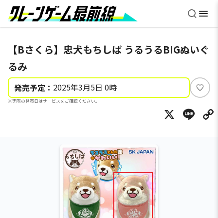
【Bさくら】忠犬もちしば うるうるBIGぬいぐ
るみ
2025年3月5日 0時
発売予定：
い
※実際の発売日はサービスをご確認ください。
い
X
Li
ね