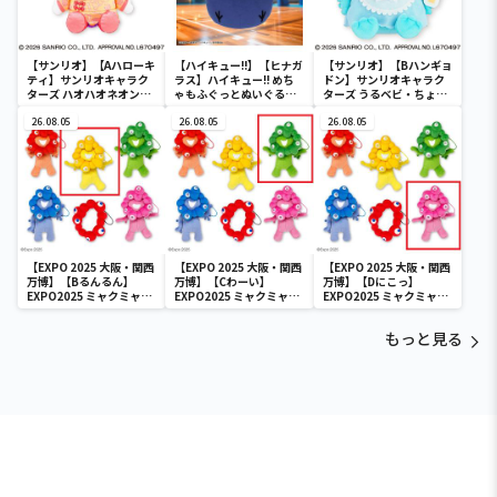
【サンリオ】【Aハローキ
【ハイキュー!!】【ヒナガ
【サンリオ】【Bハンギョ
ティ】サンリオキャラク
ラス】ハイキュー!! めち
ドン】サンリオキャラク
ターズ ハオハオネオンタ
ゃもふぐっとぬいぐるみ
ターズ うるベビ・ちょい
ウンドールBIGタイプ1
～ヒナガラス～
デカドール
26.08.05
26.08.05
26.08.05
【EXPO 2025 大阪・関西
【EXPO 2025 大阪・関西
【EXPO 2025 大阪・関西
万博】【Bるんるん】
万博】【Cわーい】
万博】【Dにこっ】
EXPO2025 ミャクミャク
EXPO2025 ミャクミャク
EXPO2025 ミャクミャク
カラフルゴム紐付きぬい
カラフルゴム紐付きぬい
カラフルゴム紐付きぬい
ぐるみ
ぐるみ
ぐるみ
もっと見る