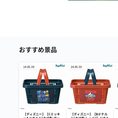
おすすめ景品
24.05.30
24.05.30
【ディズニー】【Cミッキ
【ディズニー】【Bドナル
ー&ドナルド(カゴ色:ダー
ド(カゴ色:レッド)】ドナル