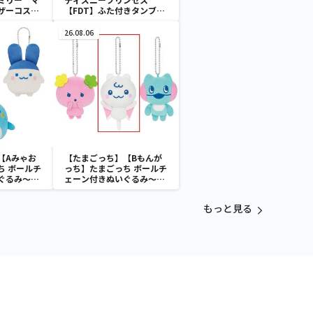
ザーコスチ
【FDT】ふた付きタンブラ
ー
26.08.06
【Aみゃお
【たまごっち】【Bもんが
ち ボールチ
っち】たまごっち ボールチ
ぐるみ～
ェーン付きぬいぐるみ～
aradise～
Tamagotchi Paradise～
vol.3
もっと見る