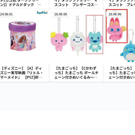
ン)】ドナルドダック ミ
スコット ブレザーコスチ
スコット ブレ
ニメッシュカゴ
ューム
ューム
24.06.01
26.08.06
26.08.06
【ディズニー】【A】ディ
【たまごっち】【Cかわず
【たまごっち】
ズニー実写映画『リトル・
っち】たまごっち ボールチ
っち】たまごっ
マーメイド』 [PtZ]折り
ェーン付きぬいぐるみ～
ェーン付きぬい
畳みボックスチェアー
Tamagotchi Paradise～
Tamagotchi P
vol.3
vol.2-R