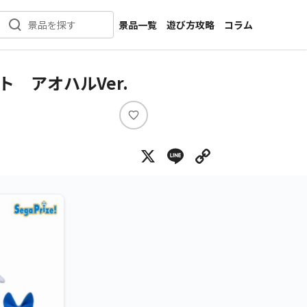
景品一覧
遊び方攻略
コラム
景品を探す
新着景品
インタビュー
カテゴリ一覧
ニュース
 アオハルVer.
作品名一覧
店舗
メーカー一覧
開発
い
い
攻略
X
Line
Copy Lin
ね
プライズ
イベント
キャラ特集