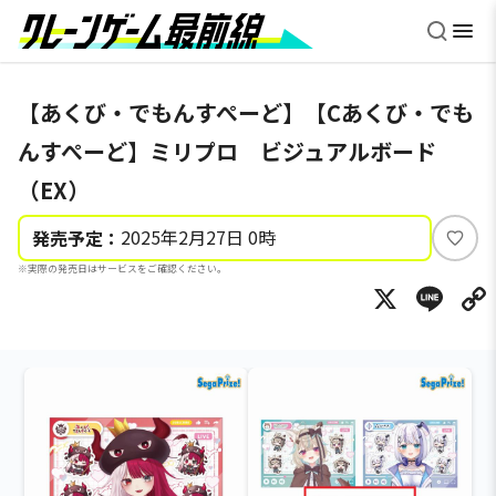
【あくび・でもんすぺーど】【Cあくび・でも
んすぺーど】ミリプロ ビジュアルボード
（EX）
2025年2月27日 0時
発売予定：
い
※実際の発売日はサービスをご確認ください。
い
X
Li
ね