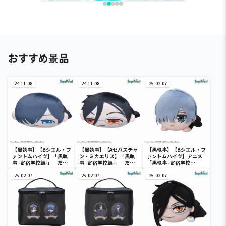
おすすめ景品
24.11.08
24.11.08
25.02.07
【黒執事】【Bシエル・フ
【黒執事】【Aセバスチャ
【黒執事】【Bシエル・フ
ァントムハイヴ】「黒執
ン・ミカエリス】「黒執
ァントムハイヴ】アニメ
事 -寄宿学校編-」 だら
事 -寄宿学校編-」 だら
「黒執事 -寄宿学校
りんず Mぬいぐるみ
りんず Mぬいぐるみ
編-」 寝そべり ぬいぐ
25.02.07
25.02.07
るみ（EX）
25.02.07