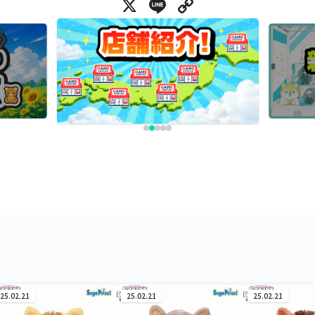
X
Line
Copy Link
25.02.21
25.02.21
25.02.21