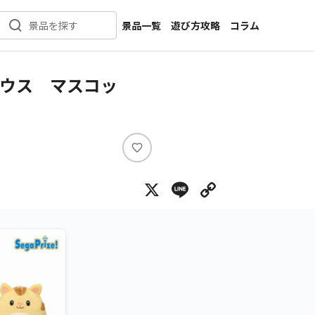
景品一覧
遊び方攻略
コラム
景品を探す
新着景品
インタビュー
カテゴリ一覧
ニュース
ハウス マスコッ
作品名一覧
店舗
メーカー一覧
開発
攻略
い
プライズ
い
X
Line
Copy Lin
ね
イベント
キャラ特集