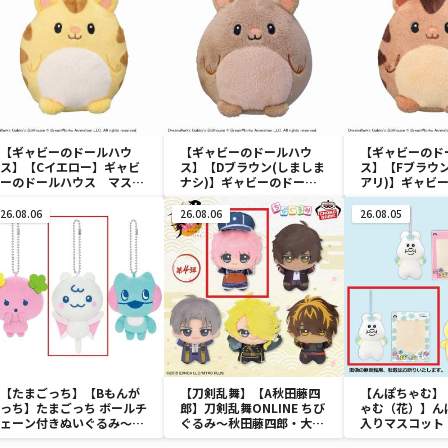
【ギャビーのドールハウ
【ギャビーのドールハウ
【ギャビーのド
ス】【Cイエロー】ギャビ
ス】【Dブラウン(しましま
ス】【Fブラウ
ーのドールハウス マスコ
ナシ)】ギャビーのドール
アリ)】ギャビ
ット“ハムスターネコちゃ
ハウス マスコット“ハム
ハウス マスコ
ん”
スターネコちゃん”
スターネコちゃ
26.08.06
26.08.06
26.08.05
【たまごっち】【Bもんが
【刀剣乱舞】【A秋田藤四
【んぽちゃむ】
っち】たまごっち ボールチ
郎】刀剣乱舞ONLINE ちび
ゃむ（花）】ん
ェーン付きぬいぐるみ～
ぐるみ～秋田藤四郎・大倶
入りマスコット
Tamagotchi Paradise～
利伽羅・へし切長谷部・獅