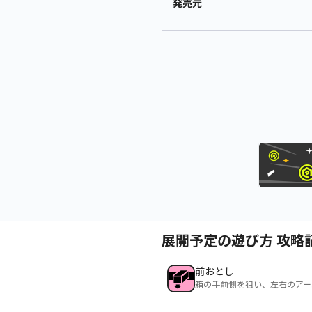
発売元
展開予定の遊び方 攻略
前おとし
箱の手前側を狙い、左右のアー