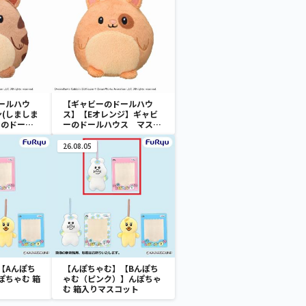
ールハウ
【ギャビーのドールハウ
ン(しましま
ス】【Eオレンジ】ギャビ
ーのドール
ーのドールハウス マスコ
ット“ハム
ット“ハムスターネコちゃ
ん”
ん”
26.08.05
【Aんぽち
【んぽちゃむ】【Bんぽち
ぽちゃむ 箱
ゃむ（ピンク）】んぽちゃ
む 箱入りマスコット