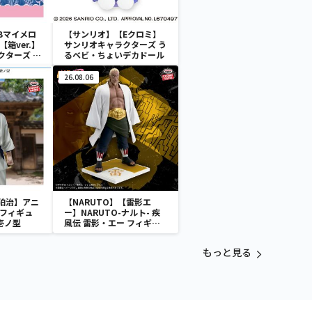
Bマイメロ
【サンリオ】【Eクロミ】
箱ver.】
サンリオキャラクターズ う
クターズ お
るベビ・ちょいデカドール
ATES～マ
イドver.
26.08.06
狛治】アニ
【NARUTO】【雷影エ
 フィギュ
ー】NARUTO-ナルト- 疾
壱ノ型
風伝 雷影・エー フィギュ
ア～五影集結…!!～
もっと見る