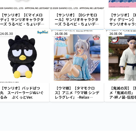
【サンリオ】【Cマイメロ
【サンリオ】【Dシナモロ
【サンリオ】【
ディ】サンリオキャラクタ
ール】サンリオキャラクタ
ディ グリーン】【
ーズ うるベビ・ちょいデカ
ーズ うるベビ・ちょいデカ
サンリオキャラ
ドール
ドール
おきなSOFVIM
イメロディ マーメ
24.05.30
26.08.06
26.08.06
～
【サンリオ】バッドばつ
【ウマ娘】【タマモクロ
【鬼滅の刃】【
丸 スーパーラージぬいぐ
ス】アニメ『ウマ娘 シンデ
メ「鬼滅の刃」
るみ ぷくっとVer.
レラグレイ』 -Relax
ア-絆ノ装-伍拾
time-タマモクロス