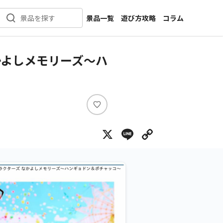
景品一覧
遊び方攻略
コラム
景品を探す
新着景品
インタビュー
カテゴリ一覧
ニュース
かよしメモリーズ～ハ
作品名一覧
店舗
メーカー一覧
開発
攻略
い
プライズ
い
X
Line
Copy Lin
ね
イベント
キャラ特集