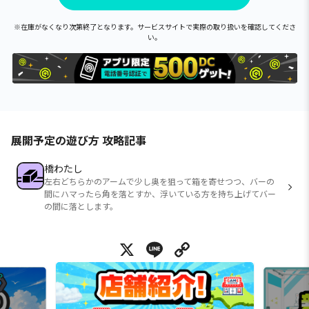
※在庫がなくなり次第終了となります。サービスサイトで実際の取り扱いを確認してくださ
い。
展開予定の遊び方 攻略記事
橋わたし
左右どちらかのアームで少し奥を狙って箱を寄せつつ、バーの
間にハマったら角を落とすか、浮いている方を持ち上げてバー
の間に落とします。
X
Line
Copy Link