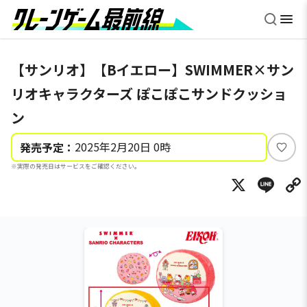
【サンリオ】【Bイエロー】SWIMMER×サン
リオキャラクターズ ぽこぽこサンドクッショ
ン
2025年2月20日 0時
発売予定：
い
※実際の発売日はサービスをご確認ください。
い
X
Li
ね