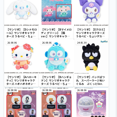
【サンリオ】【Dシナモロ
【サンリオ】【Bマイメロ
【サンリオ】【Eクロミ】
ール】サンリオキャラク
ディ グリーン】【箱
サンリオキャラクターズ
ターズ うるベビ・ちょい
ver.】サンリオキャラク
うるベビ・ちょいデカド
デカドール
ターズ おおきな
ール
26.08.06
SOFVIMATES～マイメロ
26.08.06
24.05.30
ディ マーメイドver. ～
【サンリオ】【Aハローキ
【サンリオ】【Bハンギョ
【サンリオ】バッドばつ
ティ】サンリオキャラク
ドン】サンリオキャラク
丸 スーパーラージぬい
ターズ ハオハオネオンタ
ターズ うるベビ・ちょい
ぐるみ ぷくっとVer.
ウンドールBIGタイプ1
デカドール
26.08.06
26.08.06
26.08.06