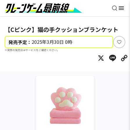
【Cピンク】猫の手クッションブランケット
2025年3月30日 0時
発売予定：
い
※実際の発売日はサービスをご確認ください。
い
X
Li
ね