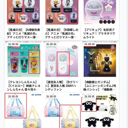
【鬼滅の刃】【A煉獄杏寿
【鬼滅の刃】【B胡蝶しの
【プリキュア】名探偵プ
郎】アニメ「鬼滅の刃」
ぶ】アニメ「鬼滅の刃」
リキュア！ プラネタリウ
プチっと灯りマス～煉獄
プチっと灯りマス～煉獄
ムライト
杏寿郎・胡蝶しのぶ～
杏寿郎・胡蝶しのぶ～
26.08.06
26.08.06
26.08.06
【クレヨンしんちゃん】
【夏目友人帳】【Bグリー
【機動戦士ガンダム】
【Cイエロー】映画クレヨ
ン】夏目友人帳 2WAYハ
【ユニコーンガンダム2号
ンしんちゃん 奇々怪々！
ンディファン
機 バンシィ】『機動戦士
オラの妖怪バケ～ション
ガンダムUC』 胸像センサ
フルカラータンブラー
26.08.05
26.08.05
ーライト-ユニコーンガン
26.08.05
ダム2号機 バンシィ（デ
ストロイモード）-