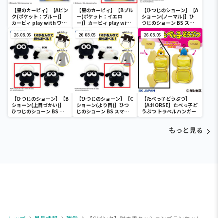
【星のカービィ】【Aピン
【星のカービィ】【Bブル
【ひつじのショーン】【A
ク(ポケット：ブルー)】
ー(ポケット：イエロ
ショーン(ノーマル)】ひ
カービィ play with ワド
ー)】カービィ play with
つじのショーン BS スマ
ルディ ボストンバッグ
ワドルディ ボストンバッ
ホショーンルダー
26.08.05
グ
26.08.05
26.08.05
【ひつじのショーン】【B
【ひつじのショーン】【C
【たべっ子どうぶつ】
ショーン(上目づかい)】
ショーン(より目)】ひつ
【A:HORSE】たべっ子ど
ひつじのショーン BS ス
じのショーン BS スマホ
うぶつ トラベルハンガー
マホショーンルダー
ショーンルダー
もっと見る